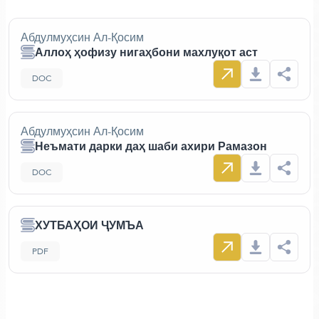
Абдулмуҳсин Ал-Қосим
Аллоҳ ҳофизу нигаҳбони махлуқот аст
DOC
Абдулмуҳсин Ал-Қосим
Неъмати дарки даҳ шаби ахири Рамазон
DOC
ХУТБАҲОИ ҶУМЪА
PDF