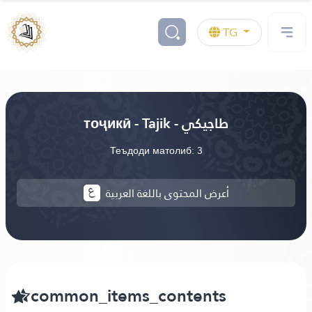
TG
тоҷикӣ - Tajik - طاجيكي
Теъдоди матолиб: 3
أعرض المحتوى باللغة العربية
common_items_contents