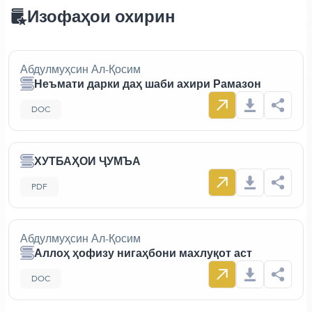
Изофаҳои охирин
Абдулмуҳсин Ал-Қосим
Неъмати дарки даҳ шаби ахири Рамазон
DOC
ХУТБАҲОИ ҶУМЪА
PDF
Абдулмуҳсин Ал-Қосим
Аллоҳ ҳофизу нигаҳбони махлуқот аст
DOC