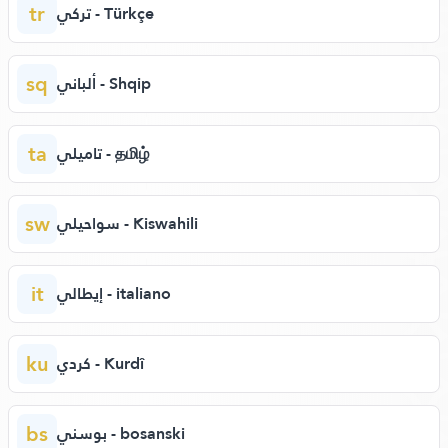
tr
تركي - Türkçe
sq
ألباني - Shqip
ta
تاميلي - தமிழ்
sw
سواحيلي - Kiswahili
it
إيطالي - italiano
ku
كردي - Kurdî
bs
بوسني - bosanski