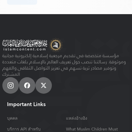
مؤسسة متخصصة في تقديم مرجعية إسلامية إلكترونية مجانية
وموثوقة. رسالتنا تنصب حول تعريف العالم بالإسلام بلغات متعددة
وتوفير مصادر ثرية تسهم في تعزيز التواصل الثقافي والفهم
المشترك
Important Links
บุคคล
แหล่งอ้างอิง
บริการ API สำหรับ
What Muslim Children Must