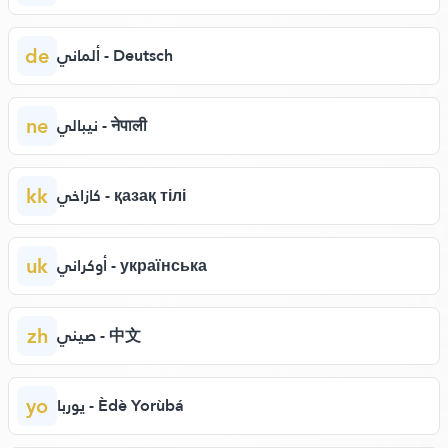
de
ألماني - Deutsch
ne
نيبالي - नेपाली
kk
كازاخي - қазақ тілі
uk
أوكراني - українська
zh
صيني - 中文
yo
يوربا - Èdè Yorùbá