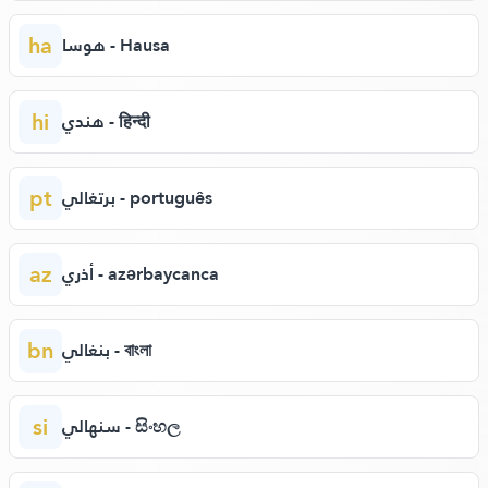
ha
هوسا - Hausa
hi
هندي - हिन्दी
pt
برتغالي - português
az
أذري - azərbaycanca
bn
بنغالي - বাংলা
si
سنهالي - සිංහල