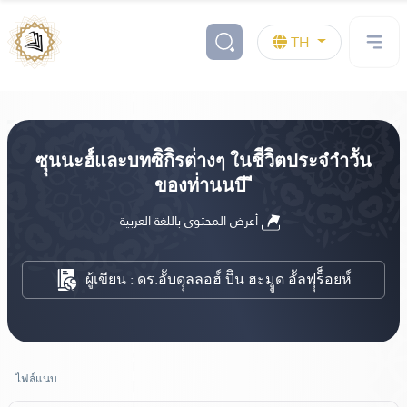
TH
ซุุนนะฮ์์และบทซิิกิิรต่่างๆ ในชีีวิิตประจำำวััน
ของท่่านนบี ี
أعرض المحتوى باللغة العربية
ผู้เขียน : ดร.อัับดุุลลอฮ์์ บิิน ฮะมููด อััลฟุุร็็อยห์์
ไฟล์แนบ