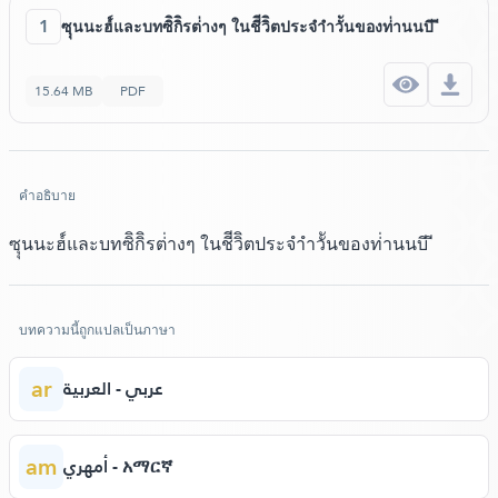
1
ซุุนนะฮ์์และบทซิิกิิรต่่างๆ ในชีีวิิตประจำำวัันของท่่านนบี ี
15.64 MB
PDF
คำอธิบาย
ซุุนนะฮ์์และบทซิิกิิรต่่างๆ ในชีีวิิตประจำำวัันของท่่านนบี ี
บทความนี้ถูกแปลเป็นภาษา
ar
عربي - العربية
am
أمهري - አማርኛ