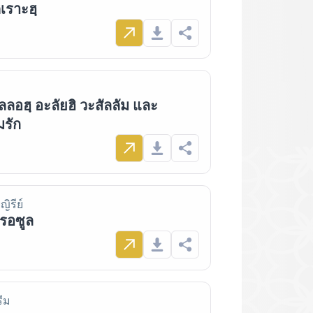
เราะฮฺ
ลลอฮฺ อะลัยฮิ วะสัลลัม และ
มรัก
ญิรีย์
รอซูล
รีม