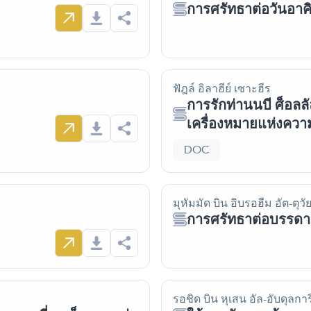
การศรัทธาต่อวันอาคิ
ฟัฎล์ อิลาฮีย์ เซาะฮีร
การรักท่านนบี ศ็อลลั
เครื่องหมายแห่งควา
DOC
มุหัมมัด บิน อิบรอฮีม อัต-ตุวัย
การศรัทธาต่อบรรดา
รอชิด บิน หุเสน อัล-อับดุลกา