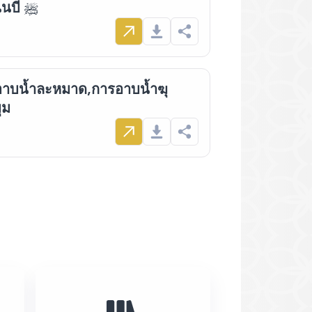
การละหมาดของท่านนบี ﷺ
อาบน้ำละหมาด,การอาบน้ำฆุ
ุม