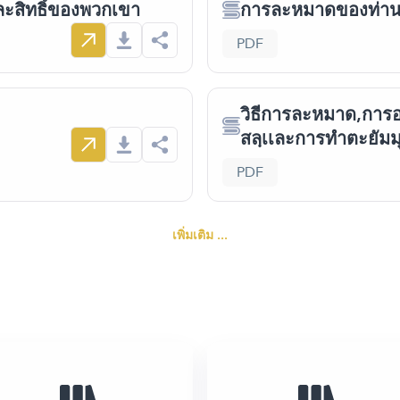
ะสิทธิ์ของพวกเขา
PDF
วิธีการละหมาด,การ
สลฺเเละการทำตะยัมม
PDF
เพิ่มเติม ...