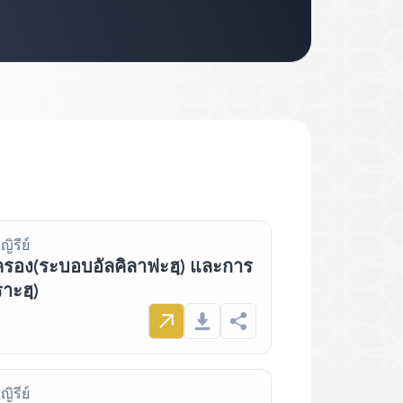
ญิรีย์
ครอง(ระบอบอัลคิลาฟะฮฺ) และการ
าะฮฺ)
ญิรีย์