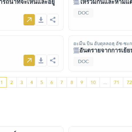
ารถนาที่จะเห็นและอยู่
ให้รวมกันและห้าม
DOC
อะมีน บิน อับดุลลอฮฺ อัช-ชะก
อันตรายจากการเย้ยห
DOC
1
2
3
4
5
6
7
8
9
10
...
71
72