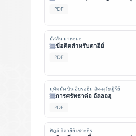
PDF
มัสลัน มาหะมะ
ข้อคิดสำหรับดาอีย์
PDF
มุหัมมัด บิน อิบรอฮีม อัต-ตุวัยญิรีย์
การศรัทธาต่อ อัลลอฮฺ
PDF
ฟัฎล์ อิลาฮีย์ เซาะฮีร