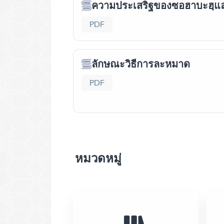
ความประเสริฐของซอฮาบะฮฺแล
PDF
ลักษณะวิธีการละหมาด
PDF
หมวดหมู่