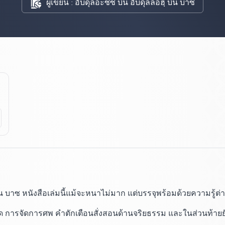
ผู้เขียน : อับดุลอะซีซ บิน อับดุลลอฮฺ บิน บาซ
าซ หนังสือเล่มนี้แม้จะหนาไม่มาก แต่บรรจุพร้อมด้วยความรู้ต่าง
ด การจัดการศพ คำตักเตือนสั่งสอนด้านจริยธรรม และในส่วนท้ายยั