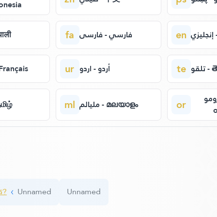
onesia
fa
en
ي
فارسي - فارسی
- नेपाली
ur
te
تلقو 
أردو - اردو
فر - Français
أورومو -
ml
or
مليالم - മലയാളം
 - தமிழ்
ร?
Unnamed
Unnamed