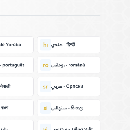
hi
هندي - हिन्दी
ي - Èdè Yorùbá
ro
روماني - română
برتغال - português
sr
صربي - Српски
نيب - नेपाली
si
سنهالي - සිංහල
بنغ - বাংলা
vi
فيتنامي - Tiếng Việt
بشتو