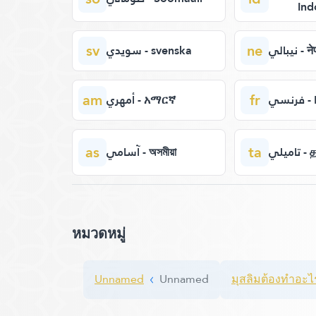
Ind
sv
ne
نيبالي 
سويدي - svenska
am
fr
نسي
أمهري - አማርኛ
as
ta
تاميلي
آسامي - অসমীয়া
หมวดหมู่
Unnamed
Unnamed
มุสลิมต้องทำอะไ