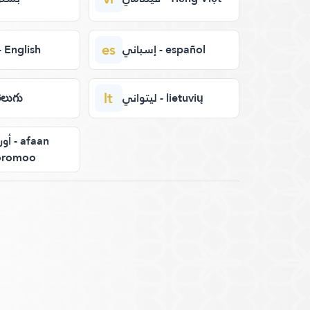
es
إسباني - español
إنجليز - English
lt
ليتواني - lietuvių
- తెలుగు
 afaan
oromoo