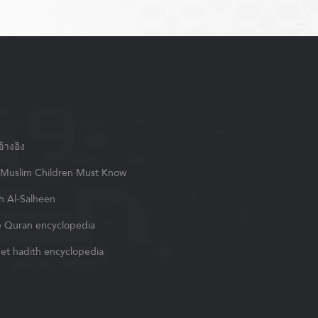
้างอิง
Muslim Children Must Know
h Al-Salheen
 Quran encyclopedia
et hadith encyclopedia