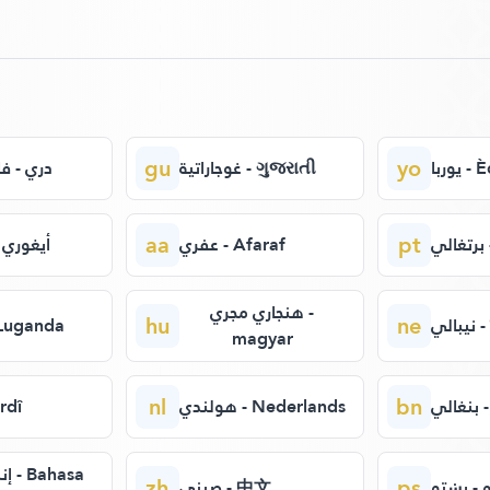
gu
yo
وربا
غوجاراتية - ગુજરાતી
دري - ف
aa
pt
ي
عفري - Afaraf
أيغوري 
هنجاري مجري -
hu
ne
الي
لوغ - Luganda
magyar
nl
bn
الي
هولندي - Nederlands
Kurdî
asa
zh
ps
 - پښتو
صيني - 中文