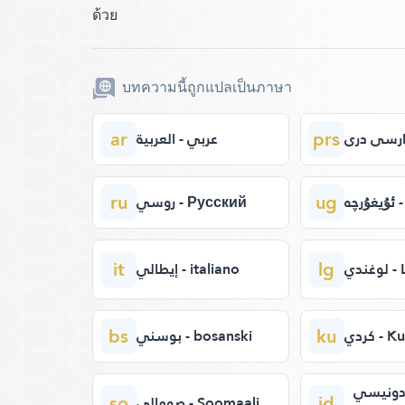
ด้วย
บทความนี้ถูกแปลเป็นภาษา
ar
prs
ارسی دری
عربي - العربية
ru
ug
- ئۇيغۇرچە
روسي - Русский
it
lg
ندي
إيطالي - italiano
bs
ku
كردي - 
بوسني - bosanski
إندونيسي - Bah
so
id
صومالي - Soomaali