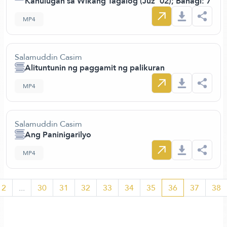
Kahulugan sa Wikang Tagalog (Juz’ 02); Bahagi: 7
MP4
Salamuddin Casim
Alituntunin ng paggamit ng palikuran
MP4
Salamuddin Casim
Ang Paninigarilyo
MP4
2
...
30
31
32
33
34
35
36
37
38