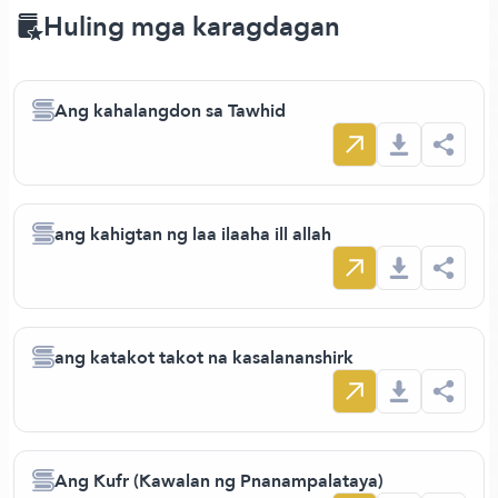
Huling mga karagdagan
Ang kahalangdon sa Tawhid
ang kahigtan ng laa ilaaha ill allah
ang katakot takot na kasalananshirk
Ang Kufr (Kawalan ng Pnanampalataya)