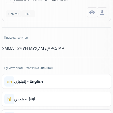
1.75 MB
PDF
Қисқача танитув
УММАТ УЧУН МУҲИМ ДАРСЛАР
Бу материал ... таржима қилинган
en
إنجليزي - English
hi
هندي - हिन्दी