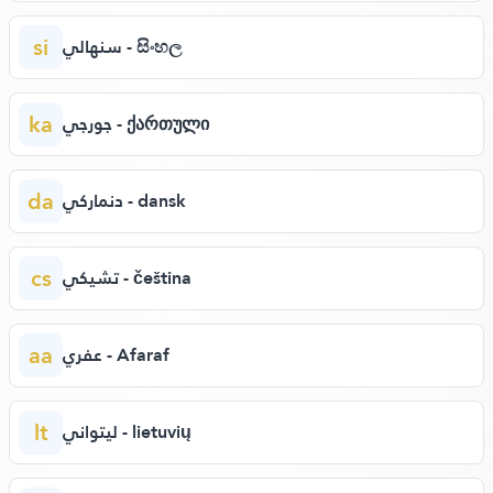
si
سنهالي - සිංහල
ka
جورجي - ქართული
da
دنماركي - dansk
cs
تشيكي - čeština
aa
عفري - Afaraf
lt
ليتواني - lietuvių