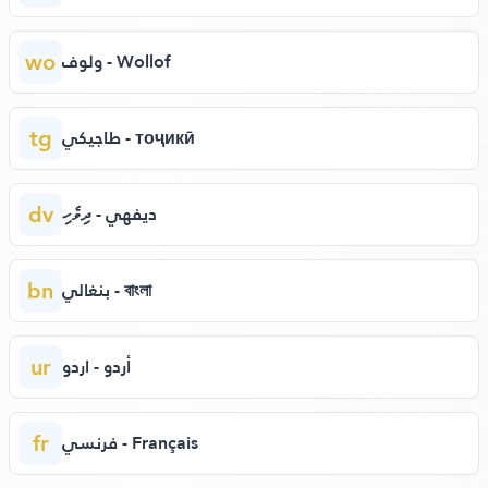
wo
ولوف - Wollof
tg
طاجيكي - тоҷикӣ
dv
ديفهي - ދިވެހި
bn
بنغالي - বাংলা
ur
أردو - اردو
fr
فرنسي - Français