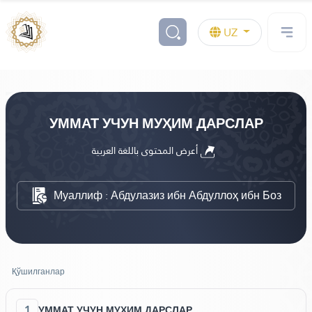
UZ
УММАТ УЧУН МУҲИМ ДАРСЛАР
أعرض المحتوى باللغة العربية
Муаллиф : Абдулазиз ибн Абдуллоҳ ибн Боз
Қўшилганлар
1
УММАТ УЧУН МУҲИМ ДАРСЛАР