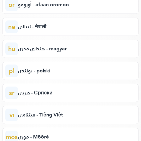
or
أورومو - afaan oromoo
ne
نيبالي - नेपाली
hu
هنجاري مجري - magyar
pl
بولندي - polski
sr
صربي - Српски
vi
فيتنامي - Tiếng Việt
mos
موري - Mõõré