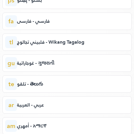
ps
بشتو - پښتو
fa
فارسي - فارسی
tl
فلبيني تجالوج - Wikang Tagalog
gu
غوجاراتية - ગુજરાતી
te
تلقو - తెలుగు
ar
عربي - العربية
am
أمهري - አማርኛ