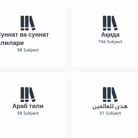
уннат ва суннат
Ақида
илмлари
746 Subject
58 Subject
Араб тили
هدى للعالمين
58 Subject
31 Subject