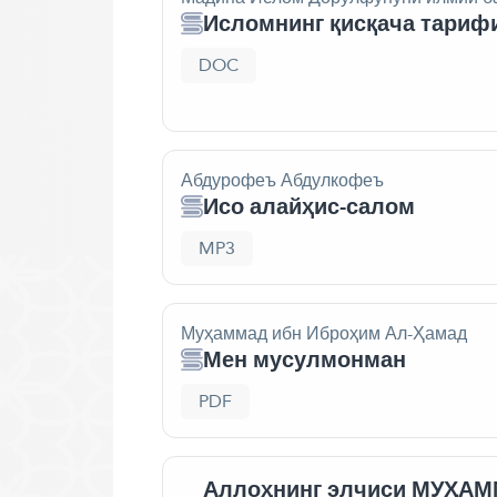
Исломнинг қисқача тариф
DOC
Абдурофеъ Абдулкофеъ
Исо алайҳис-салом
MP3
Муҳаммад ибн Иброҳим Ал-Ҳамад
Мен мусулмонман
PDF
Аллоҳнинг элчиси МУҲАММАД ﷺ 