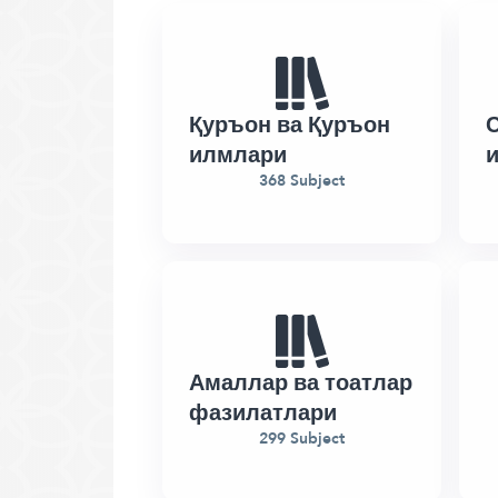
Қуръон ва Қуръон
С
илмлари
368 Subject
Амаллар ва тоатлар
фазилатлари
299 Subject