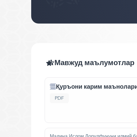
Мавжуд маълумотлар
Қуръони карим маънолари
PDF
Мадина Ислом Дорулфунуни илмий б