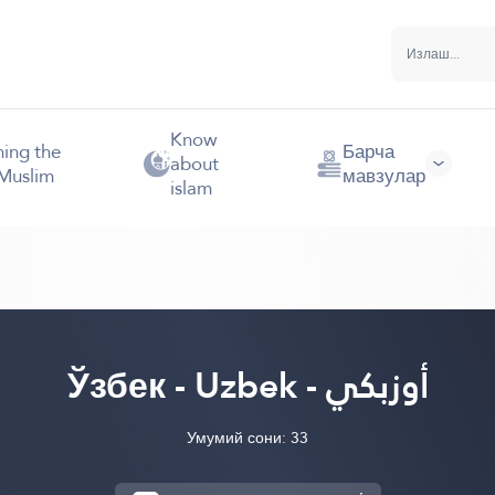
Know
hing the
Барча
about
Muslim
мавзулар
islam
Ўзбек - Uzbek - أوزبكي
Умумий сони: 33