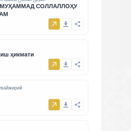
–МУҲАММАД СОЛЛАЛЛОҲУ
ЛАМ
лиш ҳикмати
увайжирий