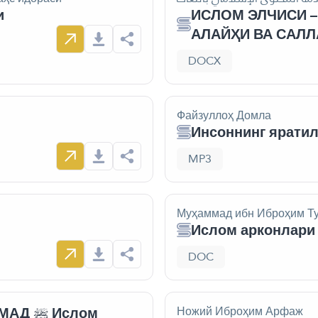
и
ИСЛОМ ЭЛЧИСИ 
АЛАЙҲИ ВА САЛ
DOCX
Файзуллоҳ Домла
Инсоннинг ярати
MP3
Муҳаммад ибн Иброҳим Т
Ислом арконлари
DOC
Ислом
Ножий Иброҳим Арфаж