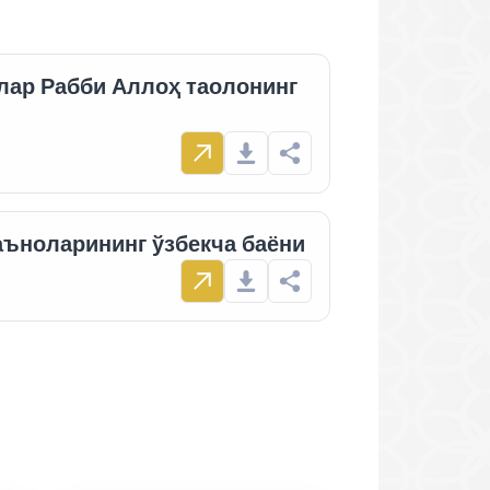
лар Рабби Аллоҳ таолонинг
ъноларининг ўзбекча баёни