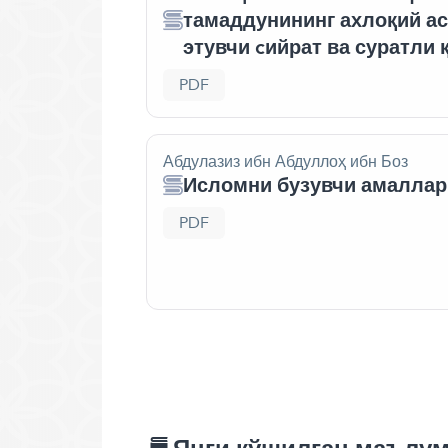
тамаддунининг ахлоқий а
этувчи cийрат ва суратли
PDF
Абдулазиз ибн Абдуллоҳ ибн Боз
Исломни бузувчи амаллар
PDF