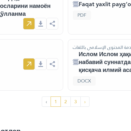
Faqat yaxlit payg‘
сосларини намоён
 қўлланма
PDF
دمة المحتوى الإسلامي باللغات
Ислом Ислом ҳақ
набавий суннатда
қисқача илмий ас
DOCX
‹
1
2
3
›