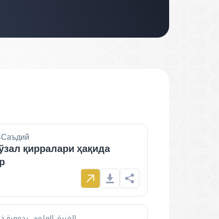
-Саъдий
ўзал қирралари ҳақида
р
الفريق العلمي بجمعية خ