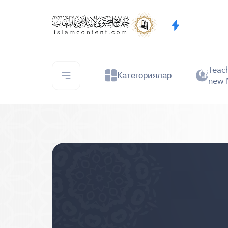
Teac
Категориялар
new 