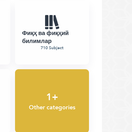
Фиқҳ ва фиқҳий
билимлар
710 Subject
1+
Other categories