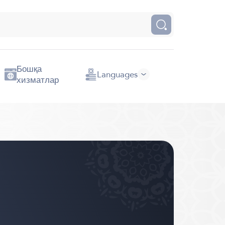
Бошқа
Languages
хизматлар