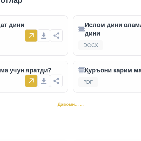
мотлар
дат дини
Ислом дини олам
дини
DOCX
има учун яратди?
Қуръони карим ма
PDF
Давоми... ...