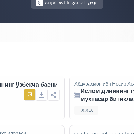
أعرض المحتوى باللغة العربية
нинг ўзбекча баёни
Абдураҳмон ибн Носир Ас
Ислом динининг г
мухтасар битикла
DOCX
аҳс идораси
دمة المحتوى الإسلامي باللغات