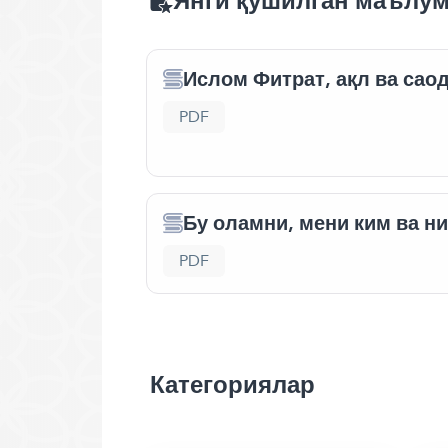
Янги қўшилган маълу
Ислом Фитрат, ақл ва сао
PDF
Бу оламни, мени ким ва н
PDF
Категориялар