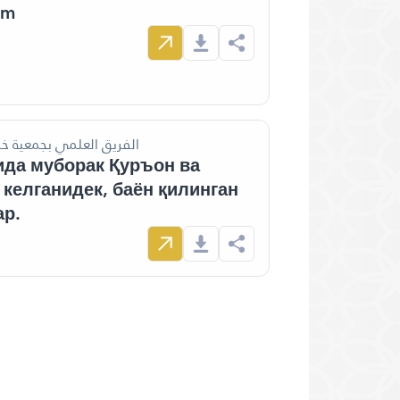
om
الفريق العلمي بجمعية خ
ида муборак Қуръон ва
 келганидек, баён қилинган
ар.