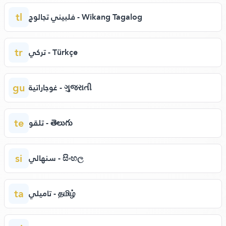
tl
فلبيني تجالوج - Wikang Tagalog
tr
تركي - Türkçe
gu
غوجاراتية - ગુજરાતી
te
تلقو - తెలుగు
si
سنهالي - සිංහල
ta
تاميلي - தமிழ்