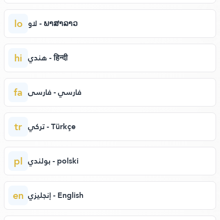
lo
لاو - ພາສາລາວ
hi
هندي - हिन्दी
fa
فارسي - فارسی
tr
تركي - Türkçe
pl
بولندي - polski
en
إنجليزي - English