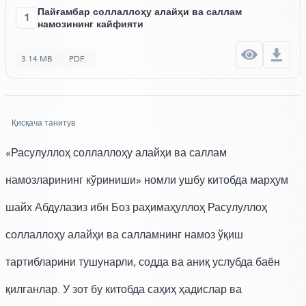
Пайғамбар соллаллоҳу алайҳи ва саллам
1
намозининг кайфияти
3.14 MB
PDF
Қисқача танитув
«Расулуллоҳ соллаллоҳу алайҳи ва саллам
намозларининг кўриниши» номли ушбу китобда марҳум
шайх Абдулазиз ибн Боз раҳимаҳуллоҳ Расулуллоҳ
соллаллоҳу алайҳи ва салламнинг намоз ўқиш
тартибларини тушунарли, содда ва аниқ услубда баён
қилганлар. У зот бу китобда саҳиҳ ҳадислар ва