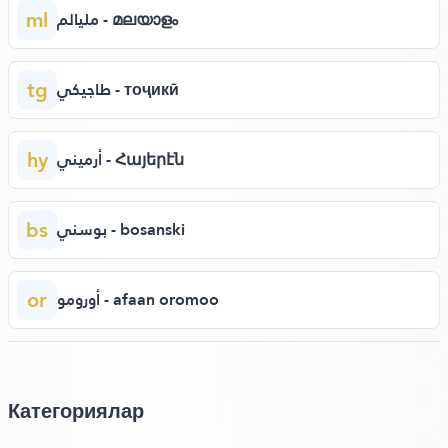
ml
مليالم - മലയാളം
tg
طاجيكي - тоҷикӣ
hy
أرميني - Հայերէն
bs
بوسني - bosanski
or
أورومو - afaan oromoo
Категориялар