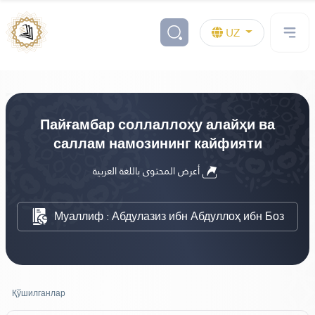
UZ
Пайғамбар соллаллоҳу алайҳи ва
саллам намозининг кайфияти
أعرض المحتوى باللغة العربية
Муаллиф : Абдулазиз ибн Абдуллоҳ ибн Боз
Қўшилганлар