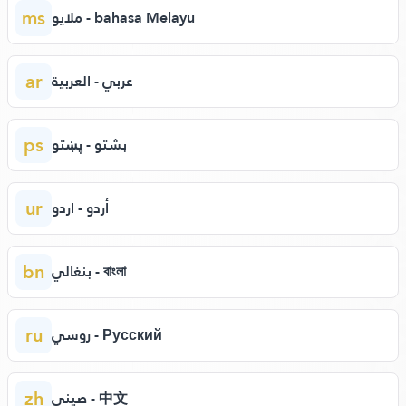
ms
ملايو - bahasa Melayu
ar
عربي - العربية
ps
بشتو - پښتو
ur
أردو - اردو
bn
بنغالي - বাংলা
ru
روسي - Русский
zh
صيني - 中文