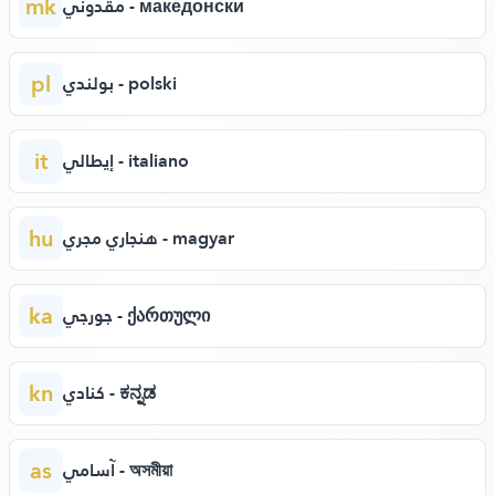
mk
مقدوني - македонски
pl
بولندي - polski
it
إيطالي - italiano
hu
هنجاري مجري - magyar
ka
جورجي - ქართული
kn
كنادي - ಕನ್ನಡ
as
آسامي - অসমীয়া