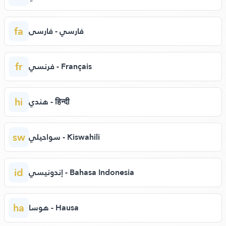
fa
فارسي - فارسی
fr
فرنسي - Français
hi
هندي - हिन्दी
sw
سواحيلي - Kiswahili
id
إندونيسي - Bahasa Indonesia
ha
هوسا - Hausa