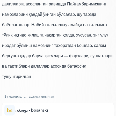
далилларга асосланган равишда Пайғамбаримизнинг
намозларини қандай ўқиган бўлсалар, шу тарзда
баёнлаганлар. Набий соллаллоҳу алайҳи ва салламга
тўлиқ иқтидо қилишга чақирган ҳолда, хусусан, энг улуғ
ибодат бўлмиш намознинг таҳоратдан бошлаб, салом
бергунга қадар барча қисмлари — фарзлари, суннатлари
ва тартиблари далиллар асосида батафсил
тушунтирилган.
Бу материал ... таржима қилинган
bs
بوسني - bosanski