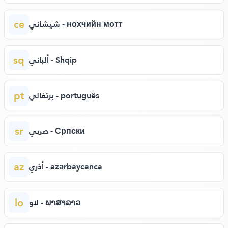
ce
شيشاني - нохчийн мотт
sq
ألباني - Shqip
pt
برتغالي - português
sr
صربي - Српски
az
أذري - azərbaycanca
lo
لاو - ພາສາລາວ