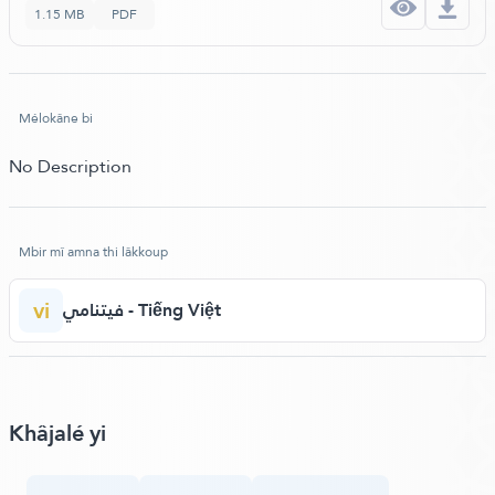
1.15 MB
PDF
Mélokâne bi
No Description
Mbir mî amna thi lâkkoup
vi
فيتنامي - Tiếng Việt
Khâjalé yi