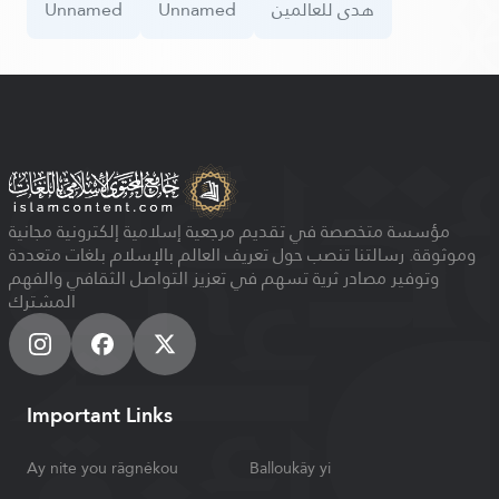
Unnamed
Unnamed
هدى للعالمين
مؤسسة متخصصة في تقديم مرجعية إسلامية إلكترونية مجانية
وموثوقة. رسالتنا تنصب حول تعريف العالم بالإسلام بلغات متعددة
وتوفير مصادر ثرية تسهم في تعزيز التواصل الثقافي والفهم
المشترك
Important Links
Ay nite you râgnékou
Balloukây yi