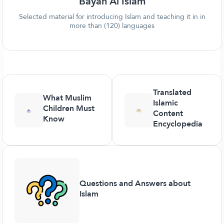
Bayan Al Islam
Selected material for introducing Islam and teaching it in in
more than (120) languages
Translated
What Muslim
Islamic
Children Must
Content
Know
Encyclopedia
Questions and Answers about
Islam