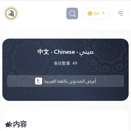
ZH
中文 - Chinese - صيني
条目数量: 49
أعرض المحتوى باللغة العربية
内容