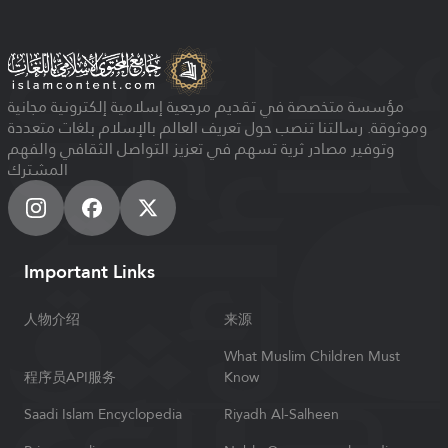
مؤسسة متخصصة في تقديم مرجعية إسلامية إلكترونية مجانية
وموثوقة. رسالتنا تنصب حول تعريف العالم بالإسلام بلغات متعددة
وتوفير مصادر ثرية تسهم في تعزيز التواصل الثقافي والفهم
المشترك
Important Links
人物介绍
来源
What Muslim Children Must
程序员API服务
Know
Saadi Islam Encyclopedia
Riyadh Al-Salheen