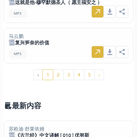
这就是他-穆罕默德圣人（ 愿主福安之 ）
MP3
马云鹏
复兴笋奈的价值
MP3
‹
1
2
3
4
5
›
最新内容
苏欧迪·舒莱依姆
《古兰经》中文译解 [ 010 ] 优努斯