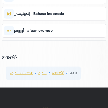
id
إندونيسي - Bahasa Indonesia
or
أورومو - afaan oromoo
ምድቦች
የሷላት ባሕርያት
ሷላት
ዕባዳዎች
ፍቅህ