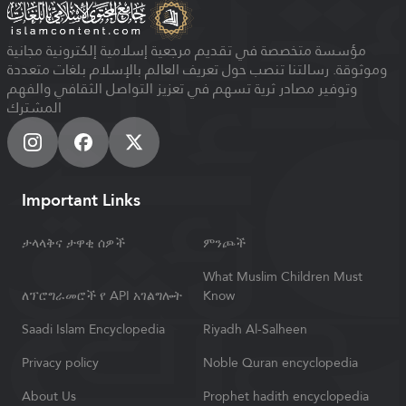
مؤسسة متخصصة في تقديم مرجعية إسلامية إلكترونية مجانية
وموثوقة. رسالتنا تنصب حول تعريف العالم بالإسلام بلغات متعددة
وتوفير مصادر ثرية تسهم في تعزيز التواصل الثقافي والفهم
المشترك
Important Links
ታላላቅና ታዋቂ ሰዎች
ምንጮች
What Muslim Children Must
ለፕሮግራመሮች የ API አገልግሎት
Know
Saadi Islam Encyclopedia
Riyadh Al-Salheen
Privacy policy
Noble Quran encyclopedia
About Us
Prophet hadith encyclopedia