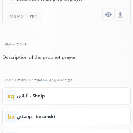
17.2 MB
PDF
በአጭሩ ማሳወቅ
Description of the prophet prayer
ይህንን ትምህርት ወደ ሚከተለው ቋንቋ ተቶርግሟል
sq
ألباني - Shqip
bs
بوسني - bosanski