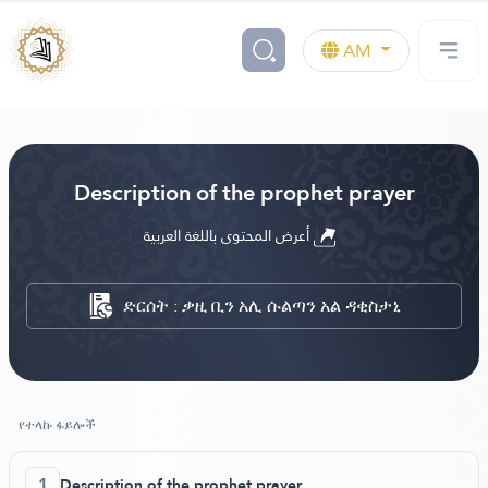
AM
Description of the prophet prayer
أعرض المحتوى باللغة العربية
ድርሰት : ቃዚ ቢን አሊ ሱልጣን አል ዳቂስታኒ
የተላኩ ፋይሎች
1
Description of the prophet prayer