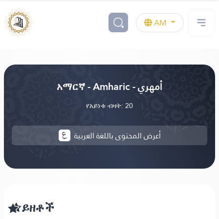
AM
አማርኛ - Amharic - أمهري
የአይነቱ ብዛት: 20
أعرض المحتوى باللغة العربية
ይዘቶች