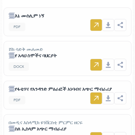
እኔ ሙስሊም ነኝ
PDF
ሸክ ሳድቅ መሐመድ
የ አላህ ስሞችና ባህርያት
DOCX
የፋቲሃና የአንዳንድ ምዕራፎች አነባብና አጭር ማብራሪያ
PDF
በመዲና እስላሚክ ዩንቨርስቲ ምርምር ዘርፍ
ስለ ኢስላም አጭር ማብራሪያ