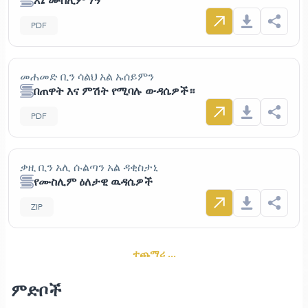
እኔ ሙስሊም ነኝ
PDF
መሐመድ ቢን ሳልህ አል ኡሰይምን
በጠዋት እና ምሽት የሚባሉ ውዳሴዎች።
PDF
ቃዚ ቢን አሊ ሱልጣን አል ዳቂስታኒ
የሙስሊም ዕለታዊ ዉዳሴዎች
ZIP
ተጨማሪ ...
ምድቦች