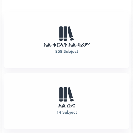
አል-ቁርኣን አል-ካሪም
858 Subject
አል-ሱና
14 Subject