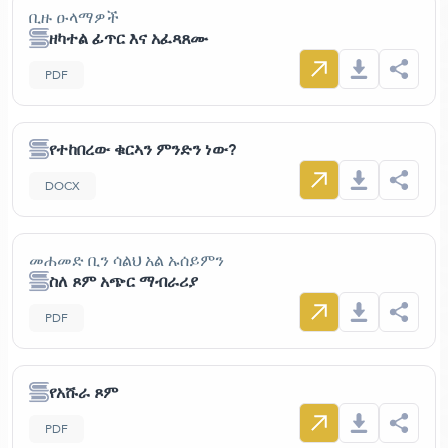
ቢዙ ዑላማዎች
ዘካተል ፊጥር እና አፈጻጸሙ
PDF
የተከበረው ቁርኣን ምንድን ነው?
DOCX
መሐመድ ቢን ሳልህ አል ኡሰይምን
ስለ ጾም አጭር ማብራሪያ
PDF
የአሹራ ጾም
PDF