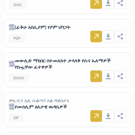
DOC
(ፊቅሁ አስሲያም) የፆም ህግጋት
PDF
መውሊድ ማክበር በተመለከተ ታላላቅ የሱና ኡለማዎች
የስጧቸው ፈተዋዎች
DOCX
ቃዚ ቢን አሊ ሱልጣን አል ዳቂስታኒ
የሙስሊም ዕለታዊ ዉዳሴዎች
ZIP