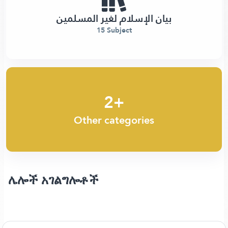
بيان الإسلام لغير المسلمين
15 Subject
2+
Other categories
ሌሎች አገልግሎቶች