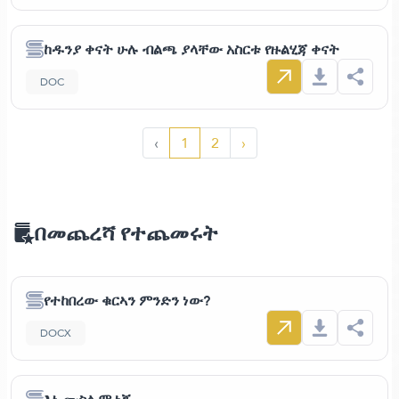
ከዱንያ ቀናት ሁሉ ብልጫ ያላቸው አስርቱ የዙልሂጃ ቀናት
DOC
‹
1
2
›
በመጨረሻ የተጨመሩት
የተከበረው ቁርኣን ምንድን ነው?
DOCX