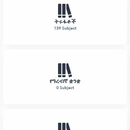
ትሩፋቶች
139 Subject
የዓረብኛ ቋንቋ
0 Subject