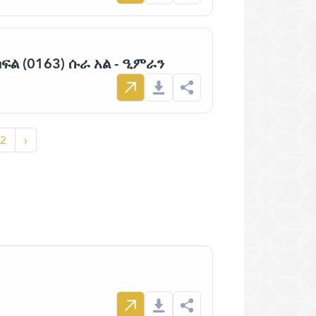
ፍል (0163) ሱራ አል - ዒምራን
2
›