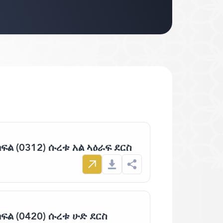
ፍል (0312) ሱረቱ አል ኣዕራፍ ደርስ
ፍል (0420) ሱረቱ ሁድ ደርስ