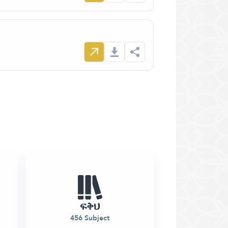
ፍቅህ
456 Subject