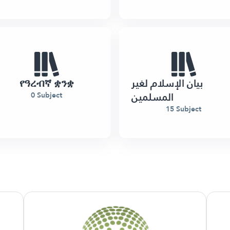
የዓረብኛ ቋንቋ
بيان الإسلام لغير
المسلمين
0 Subject
15 Subject