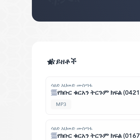
ይዘቶች
ሳዕድ አህመድ ሙስጣፋ
የክቡር ቁርአን ትርጉም ክፍል (0421
MP3
ሳዕድ አህመድ ሙስጣፋ
የክቡር ቁርአን ትርጉም ክፍል (0167