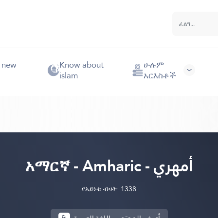
e new
Know about
ሁሉም
islam
አርእስቶች
አማርኛ - Amharic - أمهري
የአይነቱ ብዛት: 1338