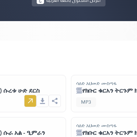
أعرض المحتوى باللغة العربية
ሳዕድ አህመድ ሙስጣፋ
) ሱረቱ ሁድ ደርስ
የክቡር ቁርአን ትርጉም ክ
MP3
ሳዕድ አህመድ ሙስጣፋ
) ሱራ አል - ዒምራን
የክቡር ቁርአን ትርጉም ክ