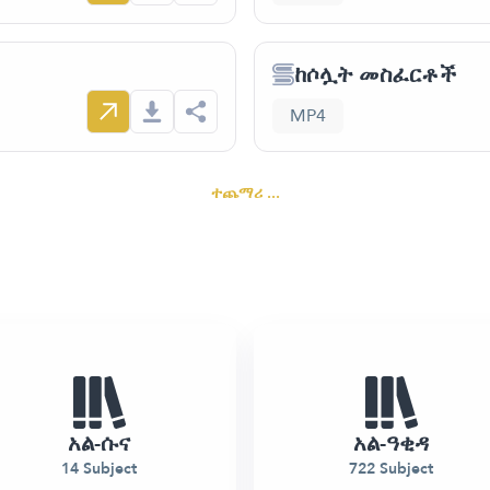
ከሶሏት መስፈርቶች
MP4
ተጨማሪ ...
አል-ሱና
አል-ዓቂዳ
14 Subject
722 Subject