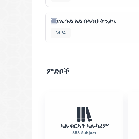
የኡሱል አል ሰላሳህ ትንታኔ
MP4
ምድቦች
አል-ቁርኣን አል-ካሪም
858 Subject