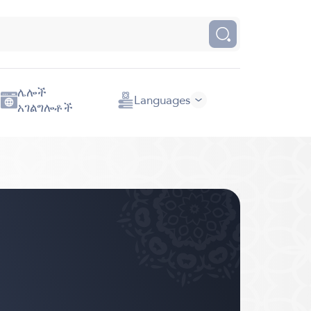
ሌሎች
Languages
አገልግሎቶች