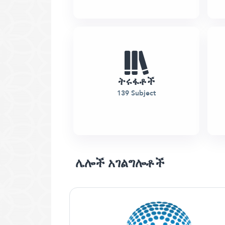
ትሩፋቶች
139 Subject
ሌሎች አገልግሎቶች