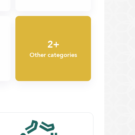
2+
Other categories