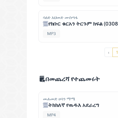
ሳዕድ አህመድ ሙስጣፋ
የክቡር ቁርአን ትርጉም ክፍል (0308
MP3
‹
በመጨረሻ የተጨመሩት
መሐመድ ሀሳን ማሜ
ትክክለኛ የዉዱእ አደራረግ
MP4