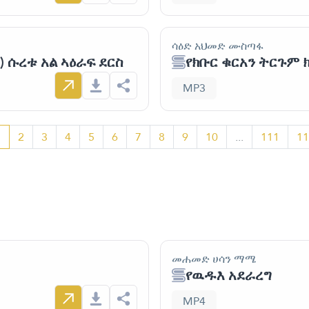
ሳዕድ አህመድ ሙስጣፋ
) ሱረቱ አል ኣዕራፍ ደርስ
የክቡር ቁርአን ትርጉም ክ
MP3
1
2
3
4
5
6
7
8
9
10
...
111
11
መሐመድ ሀሳን ማሜ
የዉዱእ አደራረግ
MP4