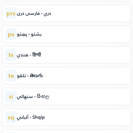
prs
دري - فارسی دری
ps
بشتو - پښتو
hi
هندي - हिन्दी
te
تلقو - తెలుగు
si
سنهالي - සිංහල
sq
ألباني - Shqip