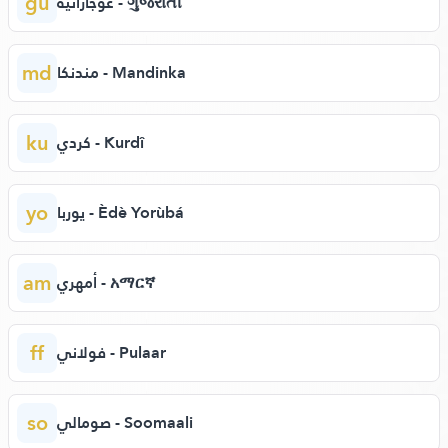
gu
غوجاراتية - ગુજરાતી
md
مندنكا - Mandinka
ku
كردي - Kurdî
yo
يوربا - Èdè Yorùbá
am
أمهري - አማርኛ
ff
فولاني - Pulaar
so
صومالي - Soomaali