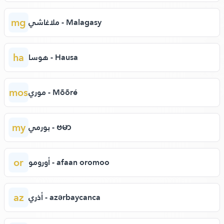
mg
ملاغاشي - Malagasy
ha
هوسا - Hausa
mos
موري - Mõõré
my
بورمي - ဗမာ
or
أورومو - afaan oromoo
az
أذري - azərbaycanca