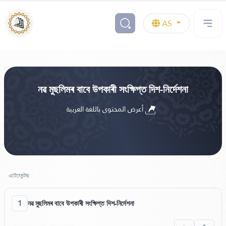
AS
নৱ মুছলিমৰ বাবে উপকাৰী সংক্ষিপ্ত দিশ-নিৰ্দেশনা
أعرض المحتوى باللغة العربية
এটেচ্মেন্টছ
1
নৱ মুছলিমৰ বাবে উপকাৰী সংক্ষিপ্ত দিশ-নিৰ্দেশনা