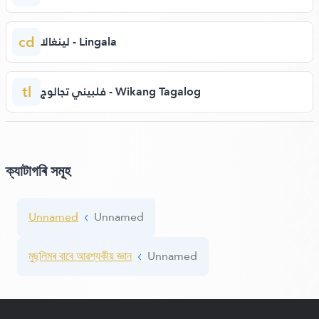
cd
لينغالا - Lingala
tl
فلبيني تجالوج - Wikang Tagalog
ক্যাটাগৰি সমূহ
Unnamed
Unnamed
মুছলিমৰ বাবে আৱশ্যকীয় জ্ঞান
Unnamed