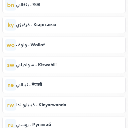
bn
بنغالي - বাংলা
ky
قرغيزي - Кыргызча
wo
ولوف - Wollof
sw
سواحيلي - Kiswahili
ne
نيبالي - नेपाली
rw
كينيارواندا - Kinyarwanda
ru
روسي - Русский