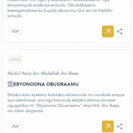
kinnyonnyola enzikiriza entuufu. Okuddibwamu
kwesigamizibwa ku bujulizi okuva mu Qur'ani ne Hadiithi
entuufu.
PDF
لوغندي
Abdul Aziiz ibn Abdallah ibn Baaz
EBYONOONA OBUSIRAAMU
Ekitabo kino kyekimu kubitabo ebivvunule mu munkola empya
eya islamhouse, era nga kivvunula ekitabo ekirina omutwe
ogugamba nti “Ebyonona Obusiraamu” ekya Shk. Ibn Baazi,
mu lulimi oluganda
PDF