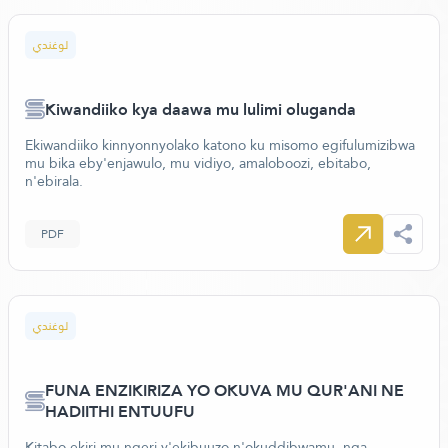
لوغندي
Kiwandiiko kya daawa mu lulimi oluganda
Ekiwandiiko kinnyonnyolako katono ku misomo egifulumizibwa
mu bika eby'enjawulo, mu vidiyo, amaloboozi, ebitabo,
n'ebirala.
PDF
لوغندي
FUNA ENZIKIRIZA YO OKUVA MU QUR'ANI NE
HADIITHI ENTUUFU
Kitabo ekiri mu ngeri y'ekibuuzo n'okuddibwamu, nga