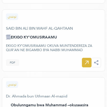
لوغندي
SAID BIN ALl BIN WAHF AL-QAHTAAN
EKIGO KY’OMUSIRAAMU
EKIGO KY’OMUSIRAAMU OKUVA MUNTENDEREZA ZA
QUR’AN NE BIGAMBO BYA NABBI MUHAMMAD
PDF
لوغندي
Dr. Ahmada bun Uthmaan Al-maziid
Obulunngamu bwa Muhammad –okusaasira