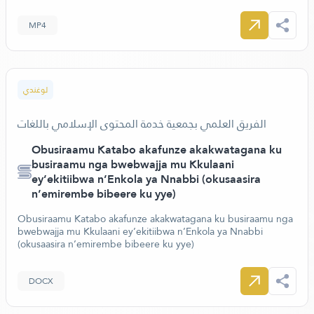
MP4
لوغندي
الفريق العلمي بجمعية خدمة المحتوى الإسلامي باللغات
Obusiraamu Katabo akafunze akakwatagana ku
busiraamu nga bwebwajja mu Kkulaani
ey’ekitiibwa n’Enkola ya Nnabbi (okusaasira
n’emirembe bibeere ku yye)
Obusiraamu Katabo akafunze akakwatagana ku busiraamu nga
bwebwajja mu Kkulaani ey’ekitiibwa n’Enkola ya Nnabbi
(okusaasira n’emirembe bibeere ku yye)
DOCX