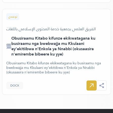
لوغندي
الفريق العلمي بجمعية خدمة المحتوى الإسلامي باللغات
Obusiraamu Kitabo kifunze ekikwatagana ku
busiraamu nga bwebwajja mu Kkulaani
ey’ekitiibwa n’Enkola ya Nnabbi (okusaasira
n’emirembe bibeere ku yye)
Obusiraamu Kitabo kifunze ekikwatagana ku busiraamu nga
bwebwajja mu Kkulaani ey’ekitiibwa n’Enkola ya Nnabbi
(okusaasira n’emirembe bibeere ku yye)
DOCX