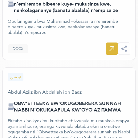
n’emirembe bibeere kuye- mukusinza kwe,
nenkolagananye (banatu abalala) n’empisa ze
Obulunngamu bwa Muhammad –okusaasira n’emirembe
bibeere kuye- mukusinza kwe, nenkolagananye (banatu
abalala) n’empisa ze
DOCX
لوغندي
Abdul Aziiz ibn Abdallah ibn Baaz
OBW’ETTEEKA BW’OKUGOBERERA SUNNAH
NABBI N’OKUKAAFULA KW’OYO AZITAMWA
Ekitabo kino kyekimu kubitabo ebivvunule mu munkola empya
eya islamhouse, era nga kivvunula ekitabo ekirina omutwe
ogugamba nti “Obwetteeka bw’okugoberera sunnah za Nabbi
n’okukaafuwala kw’oyo azitamwa” ekya Shk. Ibun Baazi, mu