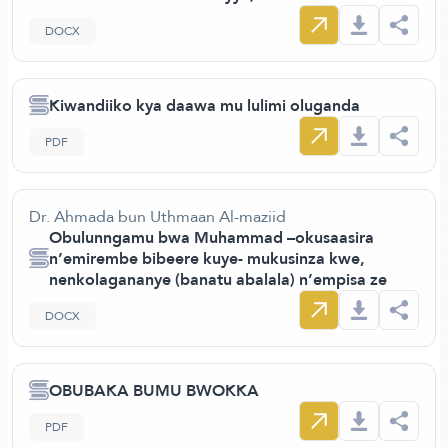
DOCX
Kiwandiiko kya daawa mu lulimi oluganda
PDF
Dr. Ahmada bun Uthmaan Al-maziid
Obulunngamu bwa Muhammad –okusaasira
n’emirembe bibeere kuye- mukusinza kwe,
nenkolagananye (banatu abalala) n’empisa ze
DOCX
OBUBAKA BUMU BWOKKA
PDF