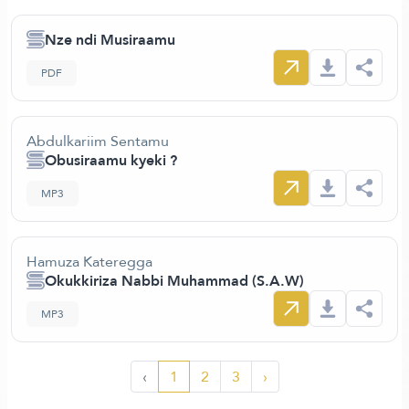
Nze ndi Musiraamu
PDF
Abdulkariim Sentamu
Obusiraamu kyeki ?
MP3
Hamuza Kateregga
Okukkiriza Nabbi Muhammad (S.A.W)
MP3
‹
1
2
3
›