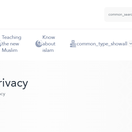
Teaching
Know
the new
about
common_type_showall
Muslim
islam
ivacy
acy