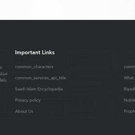
Important Links
م
common_characters
comm
مجان
common_services_api_title
What 
بلغا
Saadi Islam Encyclopedia
Riyad
Privacy policy
Noble
About Us
Proph