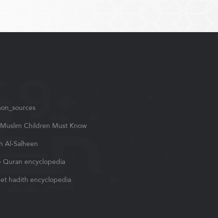
on_sources
Muslim Children Must Know
h Al-Salheen
 Quran encyclopedia
et hadith encyclopedia