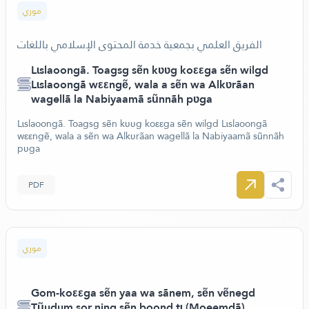
موري
الفريق العلمي بجمعية خدمة المحتوى الإسلامي باللغات
Lɩslaoongã. Toagsg sẽn kʋʋg koεεga sẽn wilgd
Lɩslaoongã wεεngẽ, wala a sẽn wa Alkʋrãan
wagellã la Nabiyaamã sũnnãh pʋga
Lɩslaoongã. Toagsg sẽn kʋʋg koεεga sẽn wilgd Lɩslaoongã
wεεngẽ, wala a sẽn wa Alkʋrãan wagellã la Nabiyaamã sũnnãh
pʋga
PDF
موري
Gom-koεεga sẽn yaa wa sãnem, sẽn vẽnegd
Tũudum sor ning sẽn boond tɩ (Moeemdã)