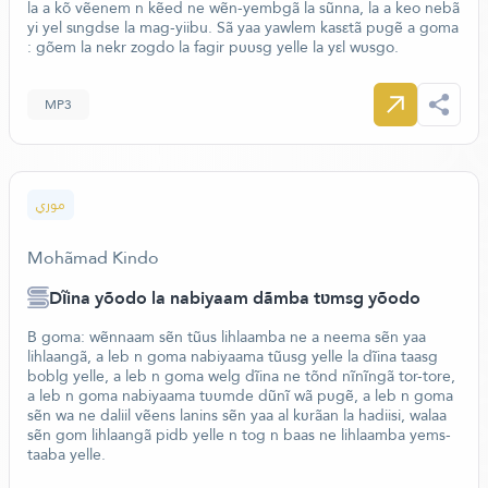
la a kõ vẽenem n kẽed ne wẽn-yembgã la sũnna, la a keo nebã
yi yel sɩngdse la mag-yiibu. Sã yaa yawlem kasεtã pυgẽ a goma
: gõem la nekr zogdo la fagir pυυsg yelle la yεl wυsgo.
MP3
موري
Mohãmad Kindo
Dĩina yõodo la nabiyaam dãmba tʋmsg yõodo
B goma: wẽnnaam sẽn tũus lihlaamba ne a neema sẽn yaa
lihlaangã, a leb n goma nabiyaama tũusg yelle la dĩina taasg
boblg yelle, a leb n goma welg dĩina ne tõnd nĩnĩngã tor-tore,
a leb n goma nabiyaama tʋʋmde dũnĩ wã pʋgẽ, a leb n goma
sẽn wa ne daliil vẽens lanins sẽn yaa al kʋrãan la hadiisi, walaa
sẽn gom lihlaangã pidb yelle n tog n baas ne lihlaamba yems-
taaba yelle.