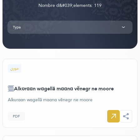
Nombre d&#039;elements: 119
Type
موري
Alkʋrɑɑn wɑgellã mɑɑnɑ vẽnegr ne moore
Alkʋrɑɑn wɑgellã mɑɑnɑ vẽnegr ne moore
PDF