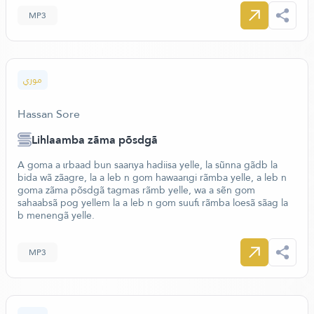
MP3
موري
Hassan Sore
Lihlaamba zãma põsdgã
A goma a ɩrbaad bun saarɩya hadiisa yelle, la sũnna gãdb la
bida wã zãagre, la a leb n gom hawaarɩgi rãmba yelle, a leb n
goma zãma põsdgã tagmas rãmb yelle, wa a sẽn gom
sahaabsã pog yellem la a leb n gom suufɩ rãmba loesã sãag la
b menengã yelle.
MP3