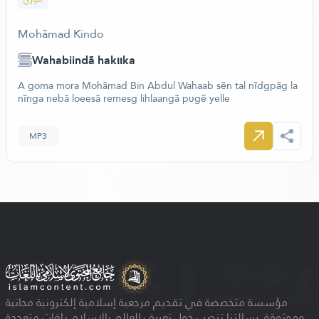
Mohãmad Kindo
Wahabiindã hakιιka
A goma mora Mohãmad Bin Abdul Wahaab sẽn tal nĩdgpãg la
nĩnga nebã loeesã remesg lihlaangã pʋgẽ yelle
MP3
مؤسسة متخصصة في تقديم مرجعية إسلامية إلكترونية مجانية
وموثوقة. رسالتنا تنصب حول تعريف العالم بالإسلام بلغات متعددة