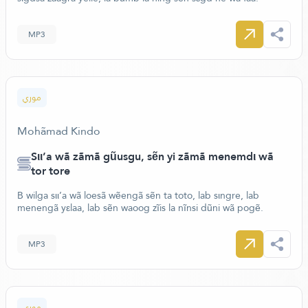
MP3
موري
Mohãmad Kindo
Sιι’a wã zãmã gũusgu, sẽn yi zãmã menemdι wã
tor tore
B wilga sιι’a wã loesã wẽengã sẽn ta toto, lab sιngre, lab
menengã yεlaa, lab sẽn waoog zĩis la nĩnsi dũni wã pogẽ.
MP3
موري