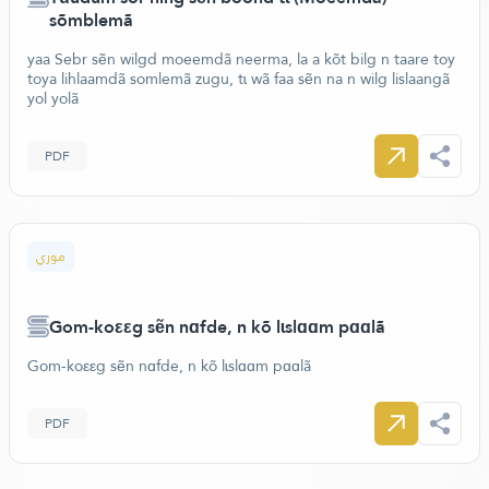
sõmblemã
yaa Sebr sẽn wilgd moeemdã neerma, la a kõt bilg n taare toy
toya lihlaamdã somlemã zugu, tɩ wã faa sẽn na n wilg lislaangã
yol yolã
PDF
موري
Gom-koεεg sẽn nɑfde, n kõ lɩslɑɑm pɑɑlã
Gom-koεεg sẽn nɑfde, n kõ lɩslɑɑm pɑɑlã
PDF