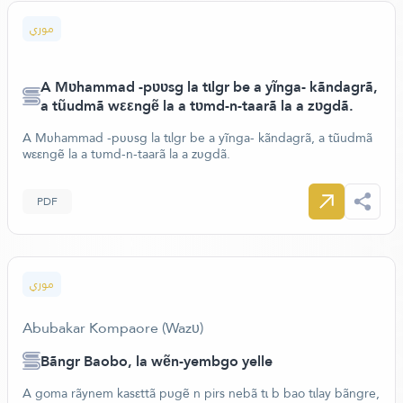
موري
A Mʋhammad -pʋʋsg la tɩlgr be a yĩnga- kãndagrã,
a tũudmã wεεngẽ la a tʋmd-n-taarã la a zʋgdã.
A Mʋhammad -pʋʋsg la tɩlgr be a yĩnga- kãndagrã, a tũudmã
wεεngẽ la a tʋmd-n-taarã la a zʋgdã.
PDF
موري
Abubakar Kompaore (Wazυ)
Bãngr Baobo, la wẽn-yembgo yelle
A goma rãynem kasεttã pυgẽ n pirs nebã tɩ b bao tɩlay bãngre,