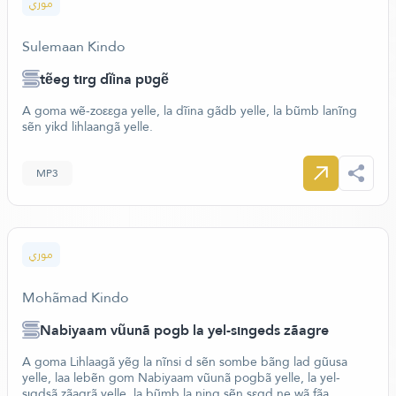
موري
Sulemaan Kindo
tẽeg tιrg dĩina pʋgẽ
A goma wẽ-zoεεga yelle, la dĩina gãdb yelle, la bũmb lanĩng
sẽn yikd lihlaangã yelle.
MP3
موري
Mohãmad Kindo
Nabiyaam vũunã pogb la yel-sιngeds zãagre
A goma Lihlaagã yẽg la nĩnsi d sẽn sombe bãng lad gũusa
yelle, laa lebẽn gom Nabiyaam vũunã pogbã yelle, la yel-
sιgdsã zãagrã yelle, la bũmb la ning sẽn sεgd ne wã fãa.