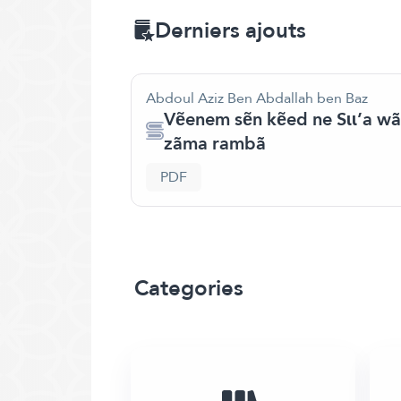
Derniers ajouts
Abdoul Aziz Ben Abdallah ben Baz
Vẽenem sẽn kẽed ne Sɩɩ’a wã h
zãma rambã
PDF
Categories