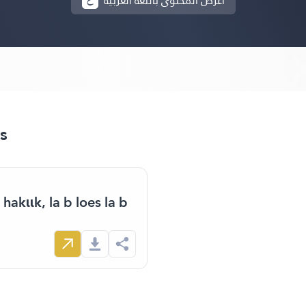
أعرض المحتوى باللغة العربية
s
akɩɩk, la b loes la b