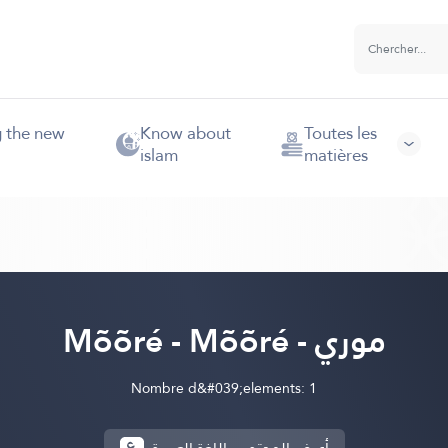
g the new
Know about
Toutes les
islam
matières
Mõõré - Mõõré - موري
Nombre d&#039;elements: 1