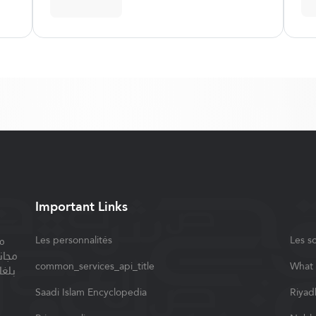
Important Links
م
Les personnalités
Les s
مجان
common_services_api_title
What 
بلغا
Saadi Islam Encyclopedia
Riyad