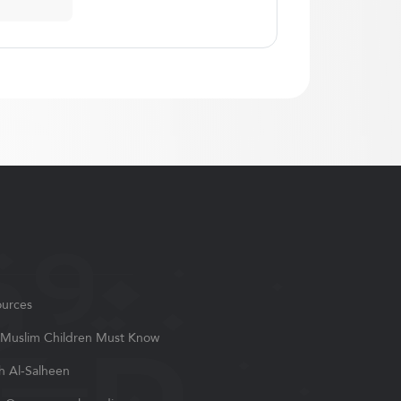
ources
Muslim Children Must Know
h Al-Salheen