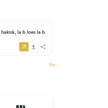
akɩɩk, la b loes la b
Plus ...