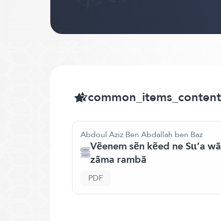
common_items_content
Abdoul Aziz Ben Abdallah ben Baz
Vẽenem sẽn kẽed ne Sɩɩ’a wã h
zãma rambã
PDF