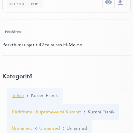
121.7 KB
PDF
Përshkrimi
Përkthimi i ajetit 42 të sures El-Maide
Kategoritë
Tefsiri
Kurani Fisnik
Përkthimi i kuptimeve të Kuranit
Kurani Fisnik
Unnamed
Unnamed
Unnamed