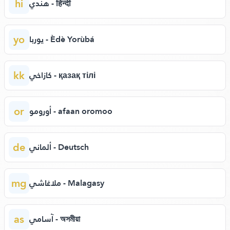
hi
هندي - हिन्दी
yo
يوربا - Èdè Yorùbá
kk
كازاخي - қазақ тілі
or
أورومو - afaan oromoo
de
ألماني - Deutsch
mg
ملاغاشي - Malagasy
as
آسامي - অসমীয়া