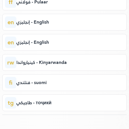
ff
فولاني - Pulaar
en
إنجليزي - English
en
إنجليزي - English
rw
كينيارواندا - Kinyarwanda
fi
فنلندي - suomi
tg
طاجيكي - тоҷикӣ