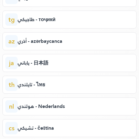
tg
طاجيكي - тоҷикӣ
az
أذري - azərbaycanca
ja
ياباني - 日本語
th
تايلندي - ไทย
nl
هولندي - Nederlands
cs
تشيكي - čeština