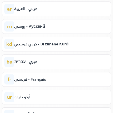
ar
عربي - العربية
ru
روسي - Русский
kd
كردي كرمنجي - Bi zimanê Kurdî
he
عبري - עברית
fr
فرنسي - Français
ur
أردو - اردو