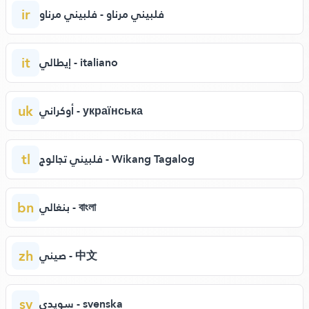
ir
فلبيني مرناو - فلبيني مرناو
it
إيطالي - italiano
uk
أوكراني - українська
tl
فلبيني تجالوج - Wikang Tagalog
bn
بنغالي - বাংলা
zh
صيني - 中文
sv
سويدي - svenska