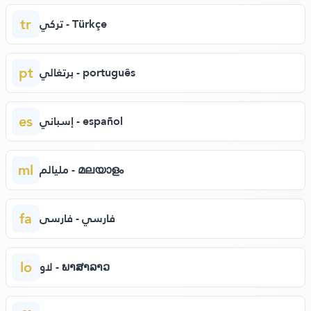
tr
تركي - Türkçe
pt
برتغالي - português
es
إسباني - español
ml
مليالم - മലയാളം
fa
فارسي - فارسی
lo
لاو - ພາສາລາວ