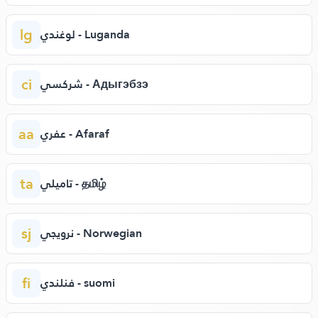
lg
لوغندي - Luganda
ci
شركسي - Адыгэбзэ
aa
عفري - Afaraf
ta
تاميلي - தமிழ்
sj
نرويجي - Norwegian
fi
فنلندي - suomi