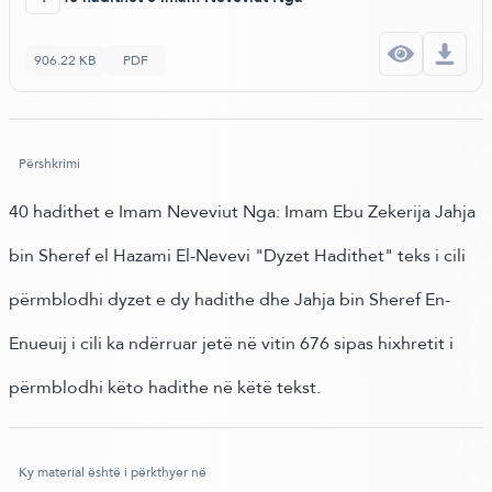
906.22 KB
PDF
Përshkrimi
40 hadithet e Imam Neveviut Nga: Imam Ebu Zekerija Jahja
bin Sheref el Hazami El-Nevevi "Dyzet Hadithet" teks i cili
përmblodhi dyzet e dy hadithe dhe Jahja bin Sheref En-
Enueuij i cili ka ndërruar jetë në vitin 676 sipas hixhretit i
përmblodhi këto hadithe në këtë tekst.
Ky material është i përkthyer në