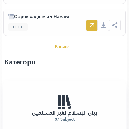
Сорок хадісів ан-Нававі
DOCX
Більше ...
Категорії
بيان الإسلام لغير المسلمين
37 Subject