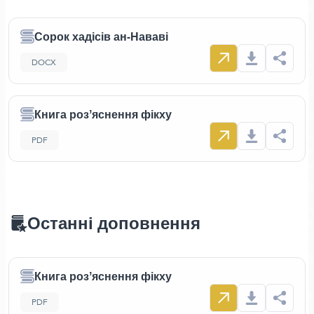
Сорок хадісів ан-Нававі
DOCX
Книга розʼяснення фікху
PDF
Останні доповнення
Книга розʼяснення фікху
PDF