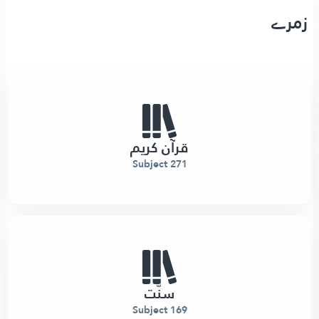
زمرے
قرآن کریم
271 Subject
سنّت
169 Subject