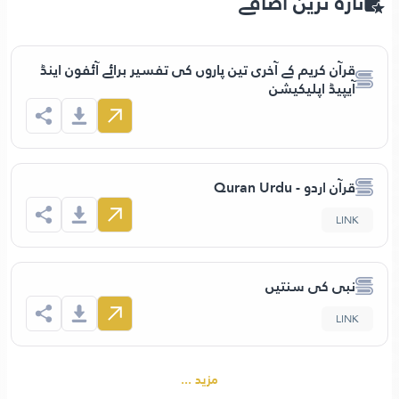
تازہ ترین اضافے
قرآن كريم كے آخری تین پاروں کی تفسیر برائے آئفون اینڈ
آیپیڈ اپلیکیشن
قرآن اردو - Quran Urdu
LINK
نبی کی سنتیں
LINK
مزید ...