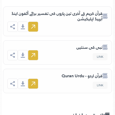
قرآن كريم كے آخری تین پاروں کی تفسیر برائے آئفون اینڈ
آیپیڈ اپلیکیشن
نبی کی سنتیں
LINK
قرآن اردو - Quran Urdu
LINK