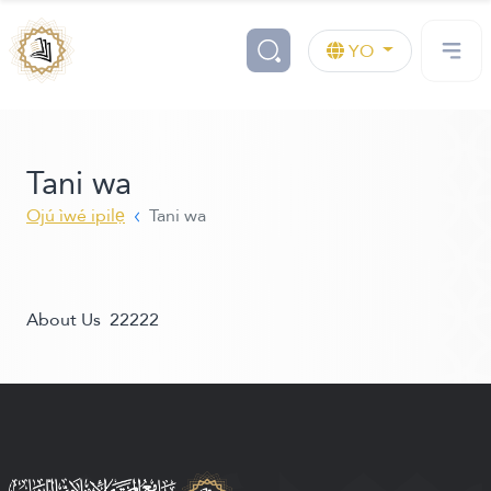
YO
Tani wa
Ojú ìwé ipilẹ
Tani wa
About Us 22222