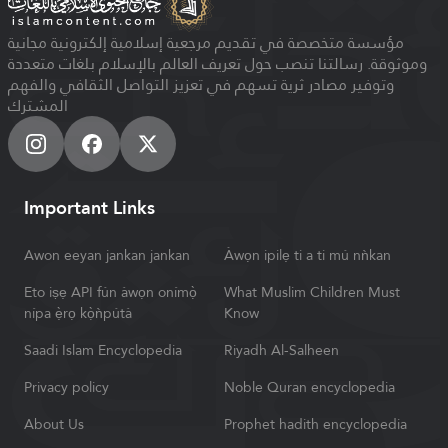
مؤسسة متخصصة في تقديم مرجعية إسلامية إلكترونية مجانية
وموثوقة. رسالتنا تنصب حول تعريف العالم بالإسلام بلغات متعددة
وتوفير مصادر ثرية تسهم في تعزيز التواصل الثقافي والفهم
المشترك
Important Links
Awon eeyan jankan jankan
Àwọn ipilẹ ti a ti mú nǹkan
Eto iṣẹ API fún àwọn onímọ̀
What Muslim Children Must
nípa ẹ̀rọ kọ̀ǹpútà
Know
Saadi Islam Encyclopedia
Riyadh Al-Salheen
Privacy policy
Noble Quran encyclopedia
About Us
Prophet hadith encyclopedia