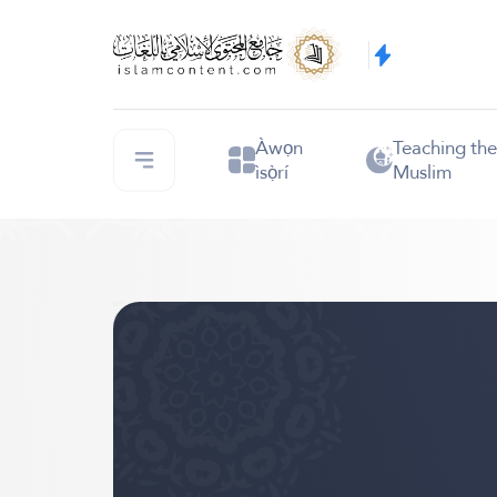
Àwọn
Teaching th
ìsọ̀rí
Muslim