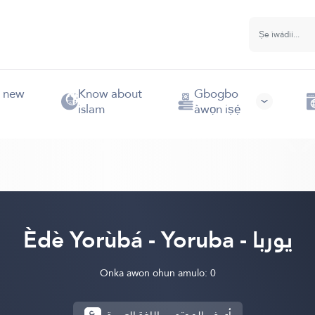
e new
Know about
Gbogbo
islam
àwọn iṣẹ́
Èdè Yorùbá - Yoruba - يوربا
Onka awon ohun amulo: 0