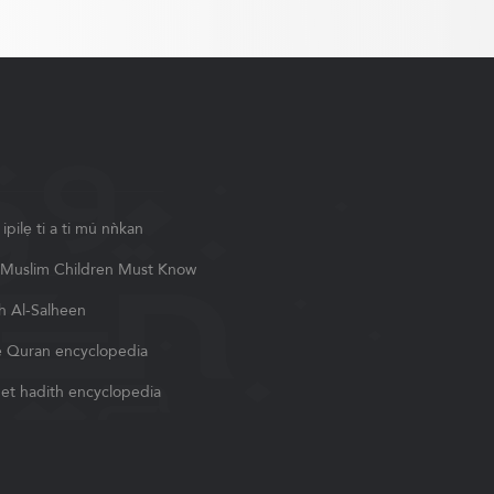
pilẹ ti a ti mú nǹkan
Muslim Children Must Know
h Al-Salheen
 Quran encyclopedia
et hadith encyclopedia