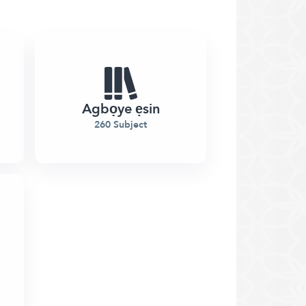
Agbọye ẹsin
260 Subject