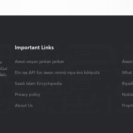
Important Links
م
Awon eeyan jankan jankan
Àwọn i
مجان
Eto iṣẹ API fún àwọn onímọ̀ nípa ẹ̀rọ kọ̀ǹpútà
What 
بلغا
Saadi Islam Encyclopedia
Riyad
Privacy policy
Noble
About Us
Proph