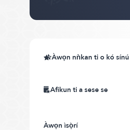
Àwọn nǹkan ti o kó sínú
Afikun ti a sese se
Àwọn ìsọ̀rí