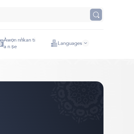
Àwọn nǹkan ti
Languages
a n ṣe