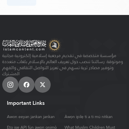
مؤسسة متخصصة في تقديم مرجعية إسلامية إلكترونية مجانية
وموثوقة. رسالتنا تنصب حول تعريف العالم بالإسلام بلغات متعددة
وتوفير مصادر ثرية تسهم في تعزيز التواصل الثقافي والفهم
المشترك
Important Links
Awon eeyan jankan jankan
Àwọn ipilẹ ti a ti mú nǹkan
Eto iṣẹ API fún àwọn onímọ̀
What Muslim Children Must