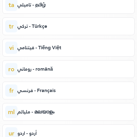
ta
تاميلي - தமிழ்
tr
تركي - Türkçe
vi
فيتنامي - Tiếng Việt
ro
روماني - română
fr
فرنسي - Français
ml
مليالم - മലയാളം
ur
أردو - اردو