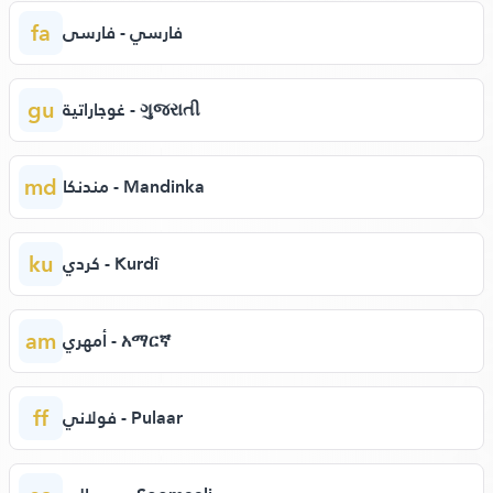
fa
فارسي - فارسی
gu
غوجاراتية - ગુજરાતી
md
مندنكا - Mandinka
ku
كردي - Kurdî
am
أمهري - አማርኛ
ff
فولاني - Pulaar