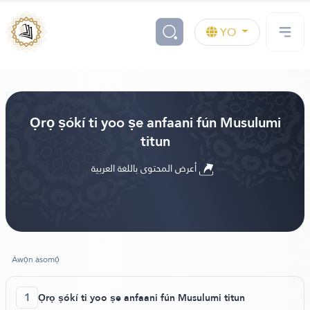
YO
Ọrọ ṣókí ti yoo ṣe anfaani fún Musulumi
titun
أعرض المحتوى باللغة العربية
Àwọn àsomọ́
1
Ọrọ ṣókí ti yoo ṣe anfaani fún Musulumi titun