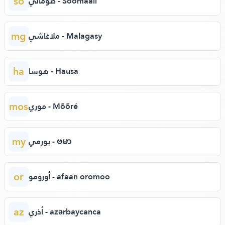
so
صومالي - Soomaali
mg
ملاغاشي - Malagasy
ha
هوسا - Hausa
mos
موري - Mõõré
my
بورمي - ဗမာ
or
أورومو - afaan oromoo
az
أذري - azərbaycanca