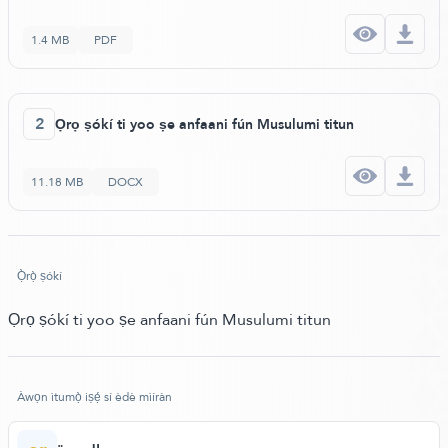
1.4 MB
PDF
2
Ọrọ ṣókí ti yoo ṣe anfaani fún Musulumi titun
11.18 MB
DOCX
Ọ̀rọ̀ ṣókí
Ọrọ ṣókí ti yoo ṣe anfaani fún Musulumi titun
Àwọn ìtumọ̀ iṣẹ́ sí èdè mìíràn