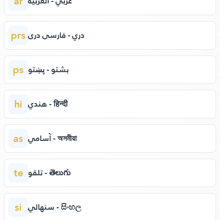
ar
عربي - العربية
prs
دري - فارسی دری
ps
بشتو - پښتو
hi
هندي - हिन्दी
as
آسامي - অসমীয়া
te
تلقو - తెలుగు
si
سنهالي - සිංහල