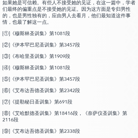
如果她是可信赖。有些人不接受她的见证，在这一篇中，学者
们最终的偏重点是不接受她的见证。因为这方面是专归男性
的，也是男性独有的，应由男人去看月，他们最知道这件事
情，也最了解这一点。
[①]
《穆斯林圣训集》第1081段
[②]
《伊本罕巴尼圣训集》第3457段
[③]
《布哈里圣训集》第1909段
[④]
《穆斯林圣训集》第1081段
[⑤]
《伊本罕巴尼圣训集》第3457段
[⑥]
《艾布达吾德圣训集》第2342段
[⑦]
《提勒秘日圣训集》第691段
[⑧]
《艾哈默德圣训集》第18416段，《奈萨仪圣训集》第
2116段
[⑨]
《艾布达吾德圣训集》第2338段