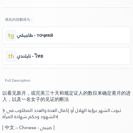
将此内容翻译为：
tg
طاجيكي - тоҷикӣ
th
تايلندي - ไทย
Full Description
以看见新月，或完美三十天和规定证人的数目来确定斋月的进
入，以及一名女子的见证的断法
﴿ ثبوت الشهر برؤية الهلال أو إكمال العدة والعدد المطلوب في
الشهود وحكم شهادة المرأة﴾
]
中文 – Chinese -
صيني
]