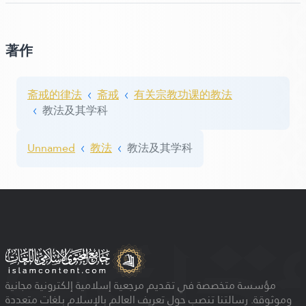
著作
斋戒的律法
斋戒
有关宗教功课的教法
教法及其学科
Unnamed
教法
教法及其学科
مؤسسة متخصصة في تقديم مرجعية إسلامية إلكترونية مجانية
وموثوقة. رسالتنا تنصب حول تعريف العالم بالإسلام بلغات متعددة