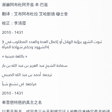
谢赫阿布杜阿齐兹·本·巴兹
翻译：
艾布阿布杜拉·艾哈默德·穆士奎
校正：
李清霞
2010 - 1431
﴿ ثبوت الشهر برؤية الهلال أو إكمال العدة والعدد المطلوب في
الشهود وحكم شهادة المرأة﴾
« باللغة صينية »
سماحة الشيخ عبد العزيز بن عبد الله بن باز
ترجمة: أحمد بن عبد الله الصيني
مراجعة: لي تشنغ شيآ
2010 - 1431
奉普慈特慈的真主之名
以看见新月，或完美三十天和规定证人的数目来确定斋月的进