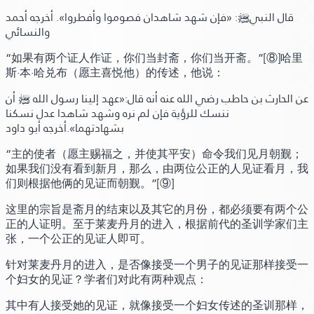
قال النبيﷺ:
«فإن شهد شاهدان فصوموا وأفطروا»
. أخرجه أحمد
والنسائي
“如果有两个证人作证，你们当封斋，你们当开斋。”
[⑧]
哈里
斯·本·哈兑布（愿主喜悦他）的传述，他说：
عن الحارث بن حاطب رضي الله عنه أنه قال:
«عهد إلينا رسول الله ﷺ أن
ننسك للرؤية فإن لم نره وشهد شاهدا عدل نسكنا
بشهادتهما»
.أخرجه أبو داود
“主的使者（愿主赐福之，并使其平安）命令我们见月朝觐；
如果我们没有看到新月，那么，由两位公正的人见证看月，我
们则根据他俩的见证而朝觐。”
[⑨]
这里的宗旨是斋月的结束以及其它的月份，都必须要有两个公
正的人证明。至于莱麦丹月的进入，根据前代的圣训学家们主
张，一个公正的见证人即可。
针对莱麦丹月的进入，是否像接受一个男子的见证那样接受一
个妇女的见证？学者们对此有两种观点：
其中有人接受她的见证，就像接受一个妇女传述的圣训那样，