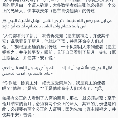
月的新月由一个证人确定，大多数学者都主张他必须是一个公
正的见证人。伊本欧麦尔（愿主喜悦他俩）的传述：
عن ابن عمر رضي الله عنهما:
«تراءى الناس الهلال فأخبرت النبي ﷺ
أني رأيته فصام وأمر الناس بالصيام»
.أخرجه أبو داود
“人们都看到了新月，我告诉先知（愿主赐福之，并使其平
安）说我看见了新月，他就封了斋，并且还命令人们封
斋。”
[⑥]
根据正确的圣训传述，一个贝都因人来到使者（愿主
赐福之，并使其平安）跟前，见证自己看到了新月，先知（愿
主赐福之，并使其平安）说：
قال النبيﷺ:
«أتشهد أن لا إله إلا الله، وأني رسول الله»
قال: نعم،
«فأمر بالصيام»
. أخرجه الترمذي
“你作证：除真主外，绝无应受崇拜的，我是真主的使者
吗？”
他说：
“是的。”“于是他就命令人们封斋了。”
[⑦]
如果有公正的人看到了入斋的新月，那么，就必须封斋；至于
斋月结束的新月，必须有两个公正的证人，其它的月份也是如
此，必须要有两个公正的人证明，因为先知（愿主赐福之，并
使其平安）曾说：