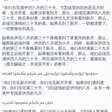
“你们当完满伊历八月的三十天。”
[③]
这里的目的是见月封
斋，见月开斋，如果没有看到月，那么，必须完满伊历八月的
三十天，然后再封斋；如果在伊历九月没有看到新月，那么，
必须完满地封三十天的斋。如果见到了新月，一切都清楚了。
一切赞颂全归真主。
如果在伊历八月的第三十个夜晚看到了莱麦丹的新月，那么，
穆斯林必须封斋，伊历的八月就为小月；同样，如果在伊历九
月的第三十个夜晚看到了新月，那么，他们在封满第二十九天
的斋之后就开斋了。如果都没有看到新月，那么，他们必须完
满伊历八月的三十天，和完满伊历九月的三十天，遵循先知
（愿主赐福之，并使其平安）的教导：
«صوموا لرؤيته وأفطروا لرؤيته فإن غم عليكم فأكملوا العدة»
“你们当见新月封斋，你们当见新月开斋。如果你们遇到遮
挡，你们当完满三十天。”
[④]
这指的是伊历的八月，在另一传
述中专指是伊历的九月：
«فإن غم عليكم فصوموا ثلاثين»
.
“如果你们遇到遮挡，你们当封三十天的斋。”
[⑤]
进入莱麦丹