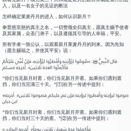
入，以及一名女子的见证的断法
怎样确定莱麦丹月的进入，如何认识新月？
奉普慈至慈的真主之名，一切赞颂全归真主，愿真主赐予使者
及其家属，众圣门弟子，以及遵循其引导的人幸福，平安。
所有学者一致公认，以观看新月莱麦丹月的到来。因为先知
（愿主赐福之，并使其平安）说：
قال النَّبِيُّ ﷺ:
«صُومُوا لِرُؤْيَتِـهِ وَأفْطِرُوا لِرُؤْيَتِـهِ، فَإنْ غُبِّيَ عَلَيْكُمْ
فَأكْمِلُوا العدة ثَلاثِينَ»
. أخرجه مسلم
“你们当见新月封斋，你们当见新月开斋。如果你们遇到遮
挡，你们当完满三十天。”
[①]
在另一传述中提到：
«صوموا لرؤيته وأفطروا لرؤيته فإن غم عليكم فصوموا ثلاثين»
. أخرجه
ابن حبان
“你们当见新月封斋，你们当见新月开斋。如果你们遇到遮
挡，你们当封三十天的斋。”
[②]
在另一传述中提到：
«فأكملوا عدة شعبان ثلاثين يوماً»
. أخرجه البخاري