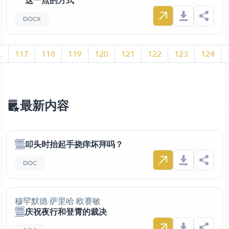
这一点的方式
DOCX
.
117
118
119
120
121
122
123
124
最新内容
叩头时抬起手挠痒坏拜吗？
DOC
穆罕默德·萨里哈·欧赛敏
庆祝夜行和登霄的裁决