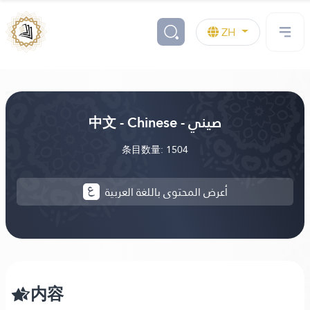
ZH
中文 - Chinese - صيني
条目数量: 1504
أعرض المحتوى باللغة العربية
内容