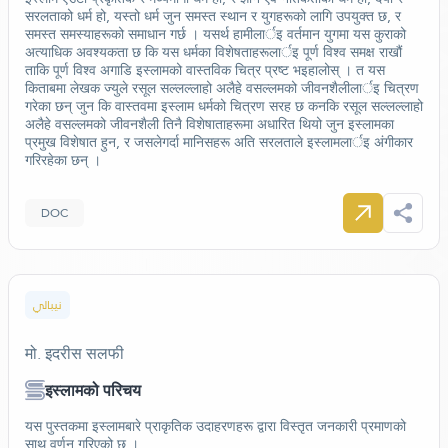
सरलताको धर्म हो, यस्तो धर्म जुन समस्त स्थान र युगहरूको लागि उपयुक्त छ, र
समस्त समस्याहरूको समाधान गर्छ । यसर्थ हामीलार्इ वर्तमान युगमा यस कुराको
अत्याधिक अवश्यकता छ कि यस धर्मका विशेषताहरूलार्इ पूर्ण विश्व समक्ष राखौं
ताकि पूर्ण विश्व अगाडि इस्लामको वास्तविक चित्र प्रष्ट भइहालोस् । त यस
किताबमा लेखक ज्युले रसूल सल्लल्लाहो अलैहे वसल्लमको जीवनशैलीलार्इ चित्रण
गरेका छन् जुन कि वास्तवमा इस्लाम धर्मको चित्रण सरह छ कनकि रसूल सल्लल्लाहो
अलैहे वसल्लमको जीवनशैली तिनै विशेषाताहरूमा अधारित थियो जुन इस्लामका
प्रमुख विशेषात हुन, र जसलेगर्दा मानिसहरू अति सरलताले इस्लामलार्इ अंगीकार
गरिरहेका छन् ।
DOC
نيبالي
मो. इदरीस सलफी
इस्लामको परिचय
यस पुस्तकमा इस्लामबारे प्राकृतिक उदाहरणहरू द्वारा विस्तृत जनकारी प्रमाणको
साथ वर्णन गरिएको छ ।