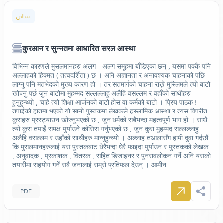
نيبالي
कुरआन र सुन्नतमा आधारित सरल आस्था
विभिन्न कारणले मुसलमानहरु अलग - अलग समूहमा बाँडिएका छन् , यसमा पक्कै पनि
अल्लाहको हिक्मत ( तत्वदर्शिता ) छ । अनि अज्ञानता र अनावश्यक चाहनाको पछि
लाग्नु पनि मतभेदको मुख्य कारण हो । तर सतमार्गको चाहना राख्ने मुस्लिमले त्यो बाटो
खोज्नु पर्छ जुन बाटोमा मुहम्मद सल्लल्लाहु अलैहि वसल्लम र वहाँको साथीहरु
हुनुहुन्थ्यो , चाहे त्यो शिक्षा आर्जनको बाटो होस वा कर्मको बाटो । प्रिय पाठक !
तपाईंको हातमा भएको यो सानो पुस्तकमा लेखकले इस्लामिक आस्था र त्यस विपरीत
कुराहरु प्रस्ट्याउन खोज्नुभएको छ , जुन धर्मको सबैभन्दा महत्वपूर्ण भाग हो । साथै
त्यो कुरा तपाईं समक्ष पुर्याउने कोसिस गर्नुभएको छ , जुन कुरा मुहम्मद सल्लल्लाहु
अलैहि वसल्लम र उहाँको साथीहरु मान्नुहुन्थ्यो । अल्लाह तआलासँग हामी दुवा गर्दछौं
कि मुसलमानहरुलाई यस पुस्तकबाट धेरैभन्दा धेरै फाइदा पुर्याउन र पुस्तकको लेखक
, अनुवादक , प्रकाशक , वितरक , सहित डिजाइनर र पुनरावलोकन गर्ने अनि यसको
तयारीमा सहयोग गर्ने सबै जनालाई राम्रो प्रतिफल देउन् । आमीन
PDF