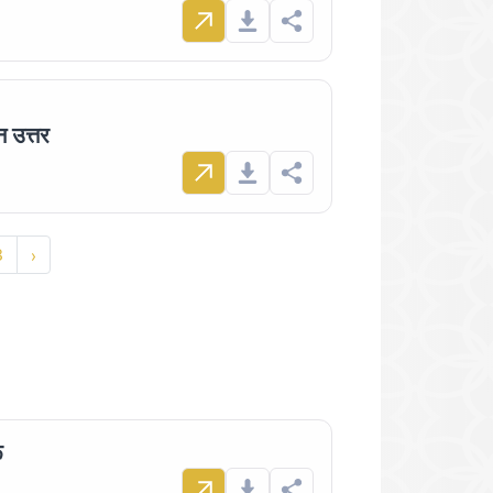
्न उत्तर
3
›
ू