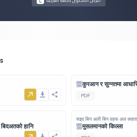
أعرض المحتوى باللغة العربية
s
कुरआन र सुन्नतमा आधा
PDF
सइद बिन अली बिन वहफ अल कहत
र बिदअतको हानि
मुसलमानको किल्ला