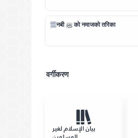
नबी ﷺ को नमाजको तरिका
वर्गीकरण
بيان الإسلام لغير
المسلمين