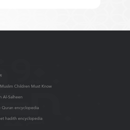
रू
Muslim Children Must Know
h Al-Salheen
 Quran encyclopedia
et hadith encyclopedia