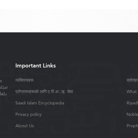
Important Links
م
व्यक्तित्वहरू
स्रोतह
مجان
प्रोग्रामरहरूको लागि ए.पी.अाइ. सेवा
What 
بلغا
Saadi Islam Encyclopedia
Riyad
Privacy policy
Noble
About Us
Proph