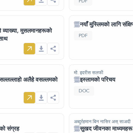
PDF
नयाँ मुस्लिमको लागि संक्षि
व्याख्या, मुसलमानहरूको
PDF
 साथ
मो. इदरीस सलफी
मद सल्लल्लाहो अलैहे वसल्लमको
इस्लामको परिचय
DOC
अब्दुर्रहमान बिन नासिर अस् साअदी
को संग्रह
सुखद जीवनका माध्यमहरू