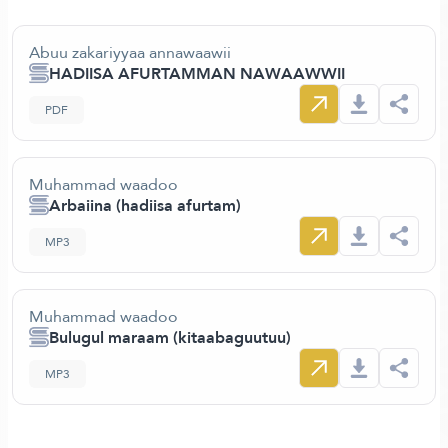
Abuu zakariyyaa annawaawii
HADIISA AFURTAMMAN NAWAAWWII
PDF
Muhammad waadoo
Arbaiina (hadiisa afurtam)
MP3
Muhammad waadoo
Bulugul maraam (kitaabaguutuu)
MP3