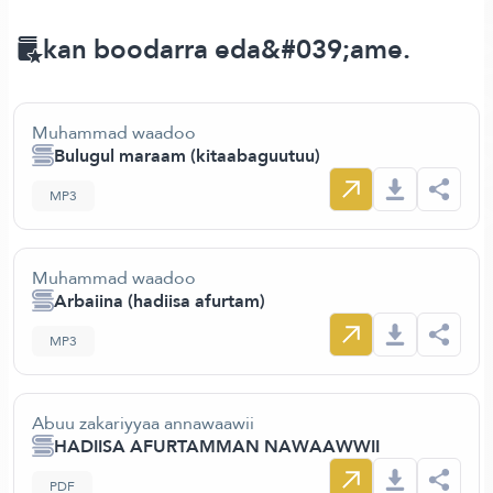
kan boodarra eda&#039;ame.
Muhammad waadoo
Bulugul maraam (kitaabaguutuu)
MP3
Muhammad waadoo
Arbaiina (hadiisa afurtam)
MP3
Abuu zakariyyaa annawaawii
HADIISA AFURTAMMAN NAWAAWWII
PDF