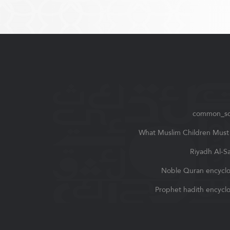
common_so
What Muslim Children Mus
Riyadh Al-S
Noble Quran encycl
Prophet hadith encycl