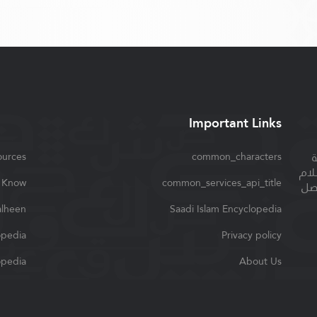
Important Links
urces
common_characters
لام
t Know
common_services_api_title
اصل
alheen
Saadi Islam Encyclopedia
opedia
Privacy policy
opedia
About Us