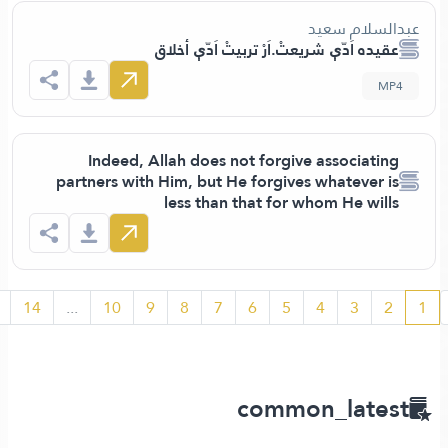
سلام سعيد
ده اَدّې شريعتْ.اَرْ تربيتْ اَدّې أخلاق
Indeed, Allah does not forgive associati
partners with Him, but He forgives whatever 
less than that for whom He wil
›
15
14
...
10
9
8
7
6
5
4
3
common_late