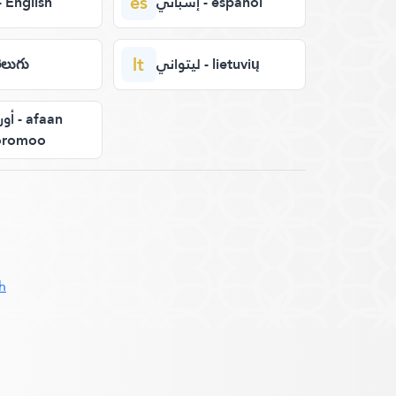
es
إسباني - español
إنجليز - English
lt
ليتواني - lietuvių
- తెలుగు
 afaan
oromoo
h