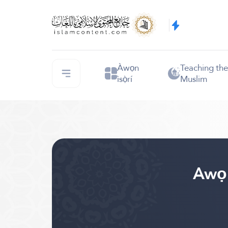
Àwọn
Teaching th
ìsọ̀rí
Muslim
Awọn