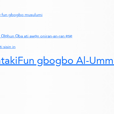
ẹṣọ fun gbogbo musulumi
 Ọlọhun Ọba ati awọn oniran-an-ran ẹṣẹ
i sisin in
patakiFun gbogbo Al-Um