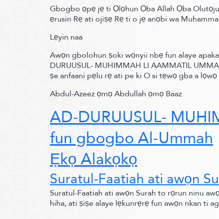
Gbogbo ọpẹ jẹ ti Ọlọhun Ọba Allah Ọba Olutọju g
ẹrusin Rẹ ati ojiṣẹ Rẹ ti o jẹ anọbi wa Muhammad
Lẹyin naa
Awọn gbolohun ṣoki wọnyii nbẹ fun alaye apakan
DURUUSUL-
MUHIMMAH LI AAMMATIL UMMA
ṣe anfaani pẹlu rẹ ati pe ki O si tẹwọ gba a lọw
Abdul-Azeez ọmọ Abdullah ọmọ Baaz
AD-DURUUSUL-
MUHIM
fun gbogbo Al-Ummah
Ẹkọ Alakọkọ
Suratul-Faatiah ati awọn S
Suratul-Faatiah ati awọn Surah to rọrun ninu awọn
hiha, ati ṣiṣe alaye lẹkunrẹrẹ fun awọn nkan ti a