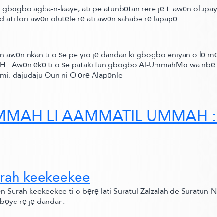
bogbo agba-n-laaye, ati pe atunbọtan rere jẹ ti awọn olupaya 
 ati lori awọn olutẹle rẹ ati awọn sahabe rẹ lapapọ.
 awọn nkan ti o ṣe pe yio jẹ dandan ki gbogbo eniyan o lọ mọ 
H :
Awọn ẹkọ ti o ṣe pataki fun gbogbo Al-UmmahMo wa nbẹ Ọ
ọ mi, dajudaju Oun ni Olọrẹ Alapọnle
MAH LI AAMMATIL UMMAH :
urah keekeekee
 Surah keekeekee ti o bẹrẹ lati Suratul-Zalzalah de Suratun-Naas 
gbọye rẹ jẹ dandan.