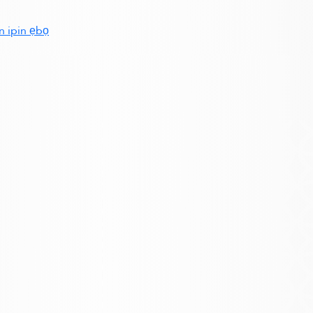
n ipin ẹbọ