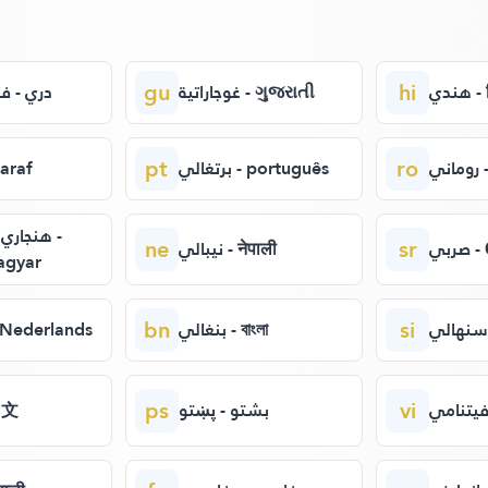
gu
hi
هندي
غوجاراتية - ગુજરાતી
دري - ف
pt
ro
ي
برتغالي - português
 Afaraf
هنجاري -
ne
sr
بي
نيبالي - नेपाली
agyar
bn
si
بنغالي - বাংলা
هولن - Nederlands
ps
vi
بشتو - پښتو
- 中文