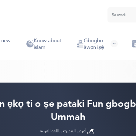
e new
Know about
Gbogbo
islam
àwọn iṣẹ́
 ẹkọ ti o ṣe pataki Fun gbogb
Ummah
أعرض المحتوى باللغة العربية