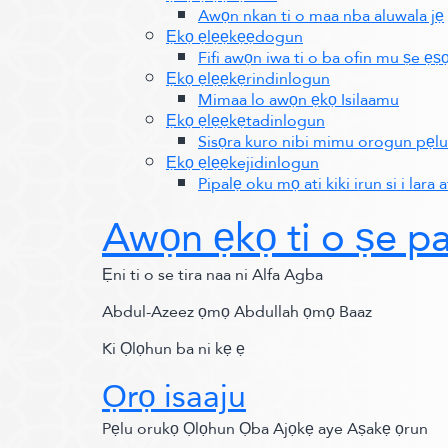
Awọn nkan ti o maa nba aluwala jẹ
Ẹkọ ẹlẹẹkẹẹdogun
Fifi awọn iwa ti o ba ofin mu ṣe 
Ẹkọ ẹlẹẹkẹrindinlogun
Mimaa lo awọn ẹkọ Isilaamu
Ẹkọ ẹlẹẹkẹtadinlogun
Sisọra kuro nibi mimu orogun pẹlu
Ẹkọ ẹlẹẹkejidinlogun
Pipalẹ oku mọ ati kiki irun si i lara at
Awọn ẹkọ ti o ṣe 
Ẹni ti o se tira naa ni Alfa Agba
Abdul-Azeez ọmọ Abdullah ọmọ Baaz
Ki Ọlọhun ba ni kẹ ẹ
Ọrọ isaaju
Pẹlu orukọ Ọlọhun Ọba Ajọkẹ aye Aṣakẹ ọrun