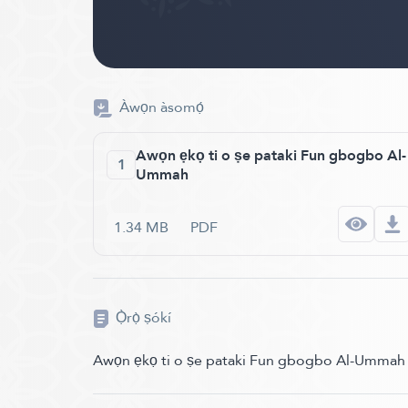
Àwọn àsomọ́
Awọn ẹkọ ti o ṣe pataki Fun gbogbo Al-
1
Ummah
1.34 MB
PDF
Ọ̀rọ̀ ṣókí
Awọn ẹkọ ti o ṣe pataki Fun gbogbo Al-Ummah