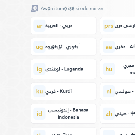
Àwọn ìtumọ̀ iṣẹ́ sí èdè mìíràn
ar
prs
ارسی دری
عربي - العربية
ug
aa
عفري -
أيغوري - ئۇيغۇرچە
 مجري
lg
hu
لوغندي - Luganda
m
ku
nl
دي
كردي - Kurdî
إندونيسي - Bahasa
id
zh
صيني 
Indonesia