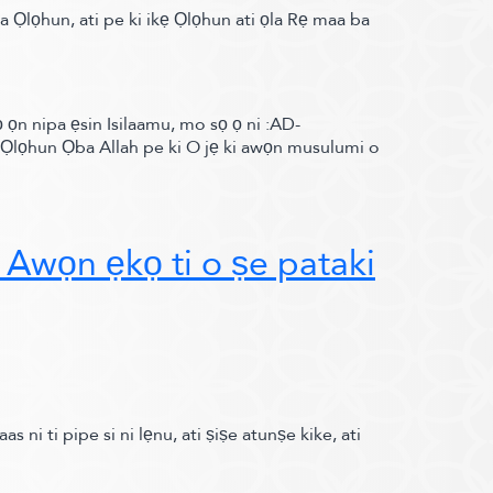
Ọlọhun, ati pe ki ikẹ Ọlọhun ati ọla Rẹ maa ba
ọn nipa ẹsin Isilaamu,
mo sọ ọ ni :
AD-
lọhun Ọba Allah pe ki O jẹ ki awọn musulumi o
Awọn ẹkọ ti o ṣe pataki
ni ti pipe si ni lẹnu, ati ṣiṣe atunṣe kike, ati