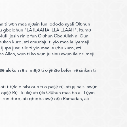
nkan ti wọn maa njọsin fun lododo ayafi Ọlọhun
jẹmu gbolohun "LA ILAAHA ILLA LLAAH".
Itumọ
fi ijọsin rinlẹ fun Ọlọhun Ọba Allah ni Oun
mọkan kuro, ati amọdaju ti yio maa le iyemeji
 ijupa jusẹ silẹ ti yio maa le ẹbọ kuro, ati
a Allah, wọn ti ko wọn jọ sinu awọn ile ori meji
 alekun rẹ si mẹjọ ti o jẹ iṣe keferi rẹ sinkan ti
i titẹle e nibi oun ti o paṣẹ rẹ, ati jijina si awọn
ojiṣẹ Rẹ - ki ikẹ ati ọla Ọlọhun maa ba a - Lẹyin
 irun duro, ati gbigba awẹ oṣu Ramadan, ati