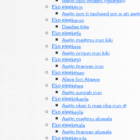
Awọn opo iimaani (igbagbọ)
Ẹkọ ẹlẹẹkẹrin
Awọn ipin ti taoheed pin si ati awọ
Ẹkọ ẹlẹẹkarun
Daadaa ṣiṣe
Ẹkọ ẹlẹẹkẹfa
Awọn majẹmu irun kiki
Ẹkọ ẹlẹẹkeje
Awọn origun irun kiki
Ẹkọ ẹlẹẹkẹjọ
Awọn ọranyan irun
Ẹkọ ẹlẹẹkẹsan
Alaye lori Ataaya
Ẹkọ ẹlẹẹkẹwa
Awọn sunnah irun
Ẹkọ ẹlẹẹkọkanla
Awọn nkan ti maa nba irun jẹ
Ẹkọ ẹlẹẹkejila
Awọn majẹmu aluwala
Ẹkọ ẹlẹẹkẹtala
Awọn ọranyan aluwala
Ẹkọ ẹlẹẹkẹrinla