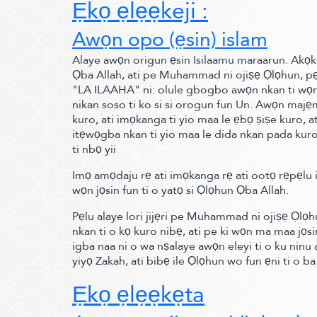
Ẹkọ ẹlẹẹkeji :
Awọn opo
(ẹsin)
islam
Alaye awọn origun ẹsin Isilaamu maraarun. Akọkọ r
Ọba Allah, ati pe Muhammad ni ojiṣẹ Ọlọhun, p
"LA ILAAHA" ni:
olule gbogbo awọn nkan ti wọn m
nikan soso ti ko si si orogun fun Un.
Awọn majẹm
kuro, ati imọkanga ti yio maa le ẹbọ ṣiṣe kuro, ati 
itẹwọgba nkan ti yio maa le dida nkan pada kuro, 
ti nbọ yii
Imọ amọdaju rẹ ati imọkanga rẹ ati ootọ rẹpẹlu ifẹ
wọn jọsin fun ti o yatọ si Ọlọhun Ọba Allah.
Pẹlu alaye lori jijẹri pe Muhammad ni ojiṣẹ Ọlọh
nkan ti o kọ kuro nibẹ, ati pe ki wọn ma maa jọsi
igba naa ni o wa nṣalaye awọn eleyi ti o ku nin
yiyọ Zakah, ati bibẹ ile Ọlọhun wo fun ẹni ti o ba 
Ẹkọ ẹlẹẹkẹta