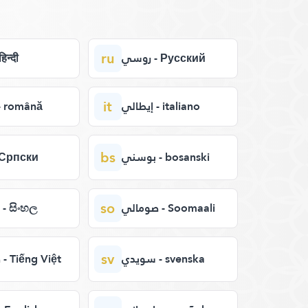
ru
روسي - Русский
 - हिन्दी
it
إيطالي - italiano
رومان - română
bs
بوسني - bosanski
صر - Српски
so
صومالي - Soomaali
سنهالي - සිංහල
sv
سويدي - svenska
فيتنامي - Tiếng Việt