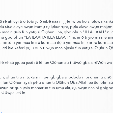
ẹ ati eyi ti o tobi julọ nibẹ naa ni jijẹri wipe ko si oluwa ka
ẹlu ṣiṣe alaye awọn itumọ rẹ lẹkunrẹrẹ, pẹlu alaye awọn ma
aa njọsin fun yatọ si Ọlọhun jina, gbolohun "ILLA LAAH" ni olu
u gbolohun "LA ILAAHA ILLA LLAAH" ni:
imọ ti yio maa le ai
ootọ ti yio maa le irọ kuro, ati ifẹ ti yio maa le ikorira kuro, ati
ati iṣe keferi pẹlu oun ti wọn maa njọsin fun yatọ si Ọlọhun Ọb
 rẹ ati jijupa jusẹ rẹ lẹ fun Ọlọhun ati titẹwọ gba a rẹWọn wa ṣẹ
un,
ohun ti o n toka si ni pe:
gbigba a lododo nibi ohun ti o sọ, at
n fun Ọlọhun ayafi pẹlu ohun ti Ọlọhun Ọba Allah ba ṣe lofin ati 
u awọn origun ẹsin maraarun fun ọmọ akẹkọ, awọn naa ni gbigbe
ni ikapa lati lọ