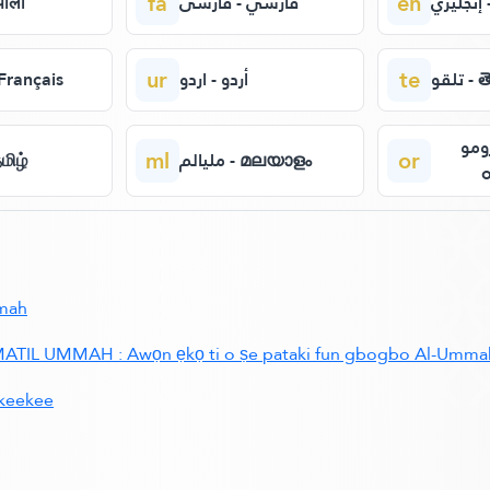
fa
en
ي
فارسي - فارسی
- नेपाली
ur
te
تلقو 
أردو - اردو
فر - Français
أورومو -
ml
or
مليالم - മലയാളം
 - தமிழ்
mmah
L UMMAH : Awọn ẹkọ ti o ṣe pataki fun gbogbo Al-Umma
ekeekee