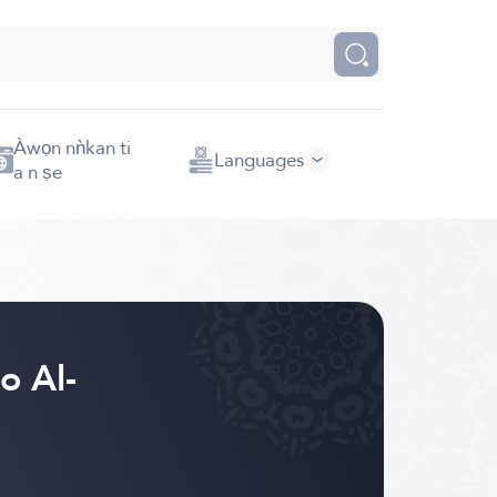
Àwọn nǹkan ti
Languages
a n ṣe
o Al-