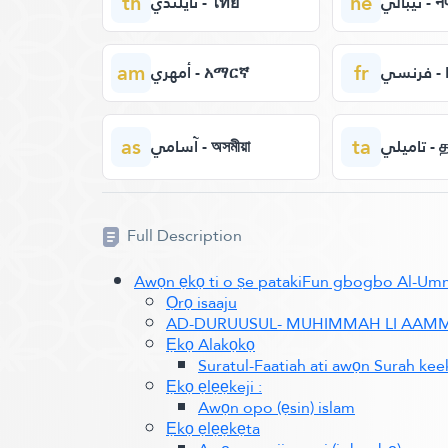
th
ne
نيبالي 
تايلندي - ไทย
am
fr
نسي
أمهري - አማርኛ
as
ta
تاميلي
آسامي - অসমীয়া
Full Description
Awọn ẹkọ ti o ṣe patakiFun gbogbo Al-U
Ọrọ isaaju
AD-DURUUSUL- MUHIMMAH LI AAMMATI
Ẹkọ Alakọkọ
Suratul-Faatiah ati awọn Surah ke
Ẹkọ ẹlẹẹkeji :
Awọn opo (ẹsin) islam
Ẹkọ ẹlẹẹkẹta