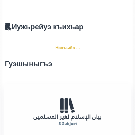
Иужьрейуэ къихьар
Нэхъыбэ ...
Гуэшыныгъэ
بيان الإسلام لغير المسلمين
3 Subject