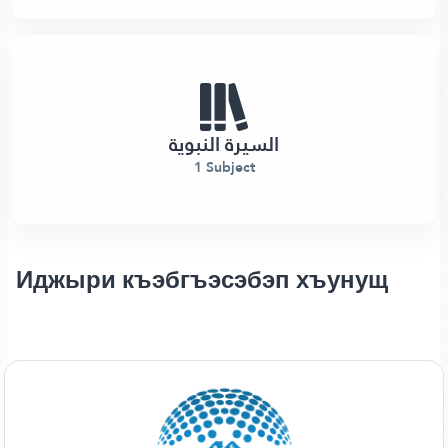
السيرة النبوية
1 Subject
Иджыри къэбгъэсэбэп хъунущ