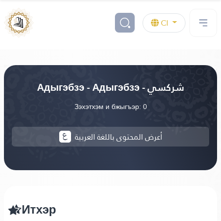
CI
Адыгэбзэ - Адыгэбзэ - شركسي
Зэхэтхэм и бжыгъэр: 0
أعرض المحتوى باللغة العربية
Итхэр