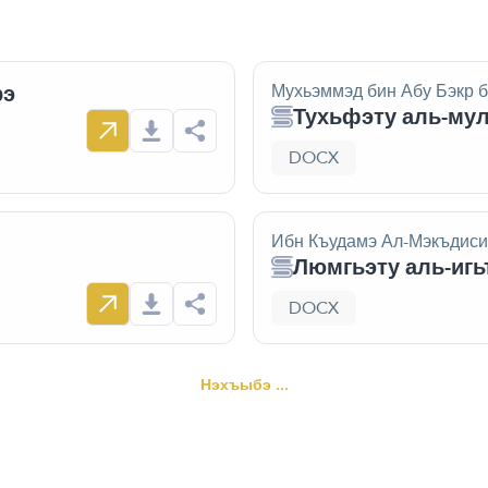
рэ
Мухьэммэд бин Абу Бэкр б
Тухьфэту аль-му
DOCX
Ибн Къудамэ Ал-Мэкъдиси
Люмгьэту аль-игь
DOCX
Нэхъыбэ ...