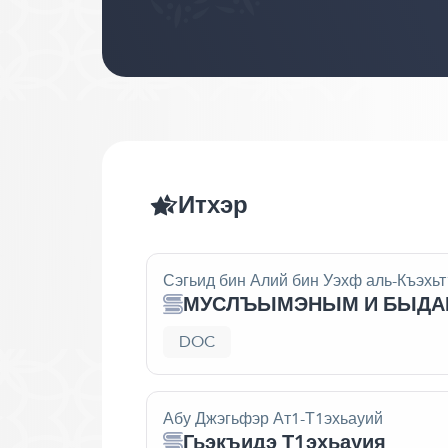
Итхэр
Сэгьид бин Алий бин Уэхф аль-Къэхь
МУСЛЪЫМЭНЫМ И БЫДА
DOC
Абу Джэгьфэр Ат1-Т1эхьауий
Гьэкъидэ Т1эхьауия