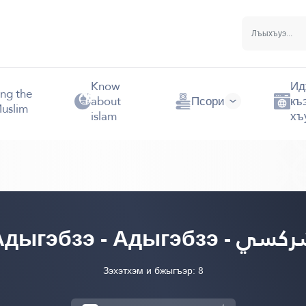
Know
Ид
ng the
about
Псори
къ
uslim
islam
хъ
Адыгэбзэ - Адыгэбзэ - ي
Зэхэтхэм и бжыгъэр: 8