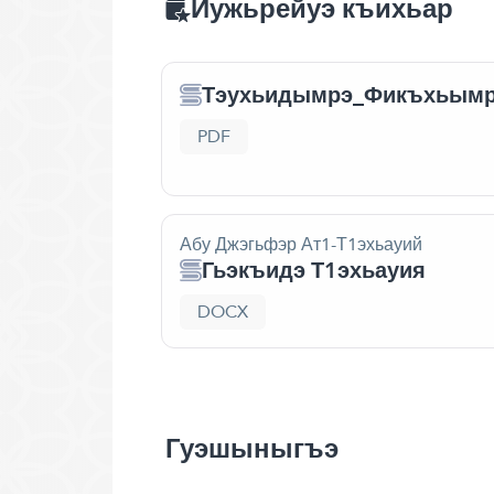
Иужьрейуэ къихьар
Тэухьидымрэ_Фикъхьым
PDF
Абу Джэгьфэр Ат1-Т1эхьауий
Гьэкъидэ Т1эхьауия
DOCX
Гуэшыныгъэ