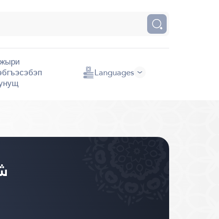
жыри
эбгъэсэбэп
Languages
унущ
شركس