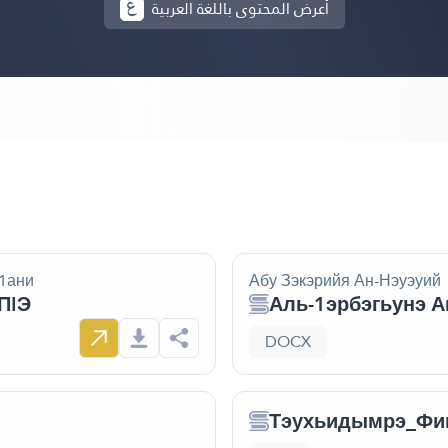
أعرض المحتوى باللغة العربية
т1ани
Абу Зэкэрийя Ан-Нэуэуий
ПIЭ
Аль-1эрбэгьунэ А
DOCX
Тэухьидымрэ_Фи