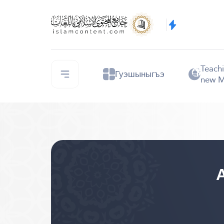
Teachi
Гуэшыныгъэ
new M