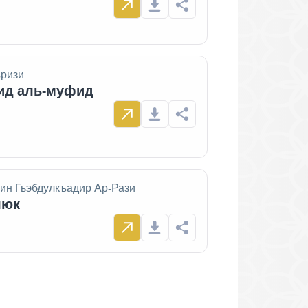
ъризи
ьид аль-муфид
ин Гьэбдулкъадир Ар-Рази
люк