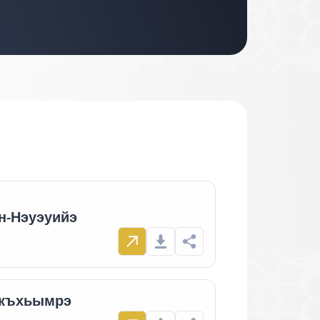
н-Нэуэуийэ
къхьымрэ