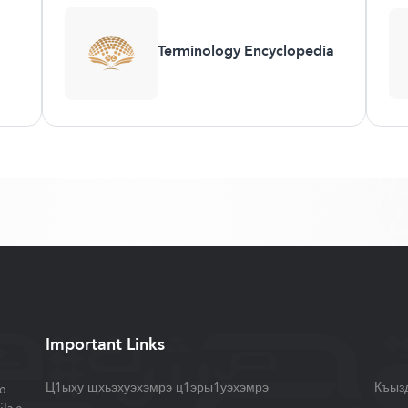
Terminology Encyclopedia
Important Links
م
Ц1ыху щхьэхуэхэмрэ ц1эры1уэхэмрэ
Къыз
مجان