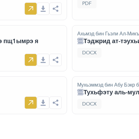
PDF
Ахьмэд бин Гьэли Ал-Мик
э пщ1ымрэ я
Тэджрид ат-тэух
DOCX
Мухьэммэд бин Абу Бэкр б
Тухьфэту аль-му
DOCX