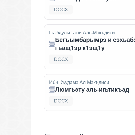
DOCX
Гьэбдульгъэни Аль-Мэкъдиси
Бегъымбарымрэ и сэхьаб
гъащ1эр к1эщ1у
DOCX
Ибн Къудамэ Ал-Мэкъдиси
Люмгьэту аль-игьтикъад
DOCX