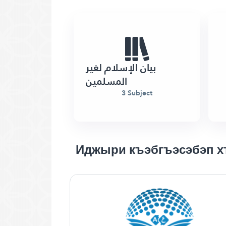
بيان الإسلام لغير
المسلمين
3 Subject
Иджыри къэбгъэсэбэп 