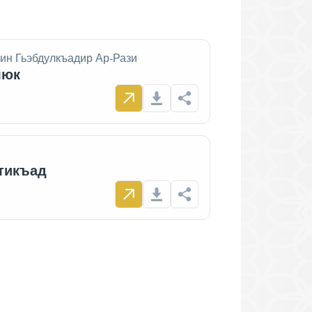
ин Гьэбдулкъадир Ар-Рази
люк
тикъад