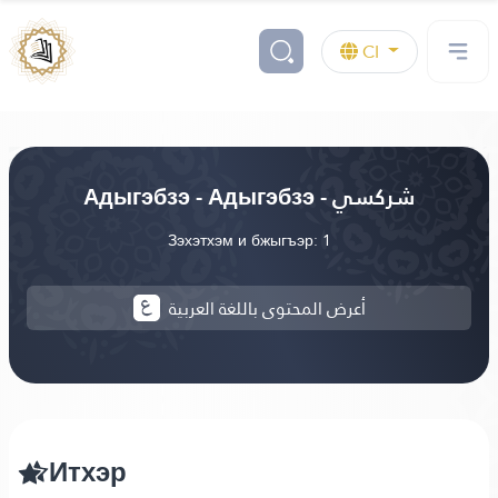
CI
Адыгэбзэ - Адыгэбзэ - شركسي
Зэхэтхэм и бжыгъэр: 1
أعرض المحتوى باللغة العربية
Итхэр