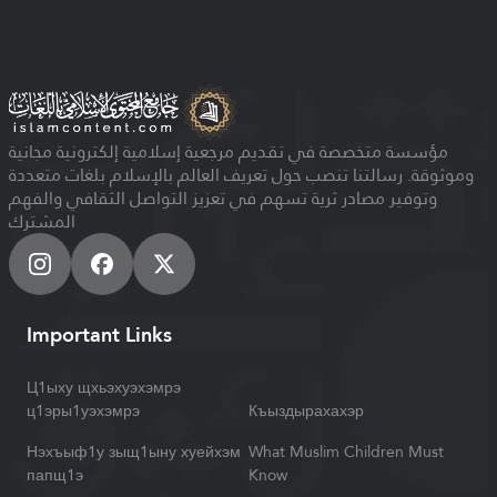
مؤسسة متخصصة في تقديم مرجعية إسلامية إلكترونية مجانية
وموثوقة. رسالتنا تنصب حول تعريف العالم بالإسلام بلغات متعددة
وتوفير مصادر ثرية تسهم في تعزيز التواصل الثقافي والفهم
المشترك
Important Links
Ц1ыху щхьэхуэхэмрэ
ц1эры1уэхэмрэ
Къыздырахахэр
Нэхъыф1у зыщ1ыну хуейхэм
What Muslim Children Must
папщ1э
Know