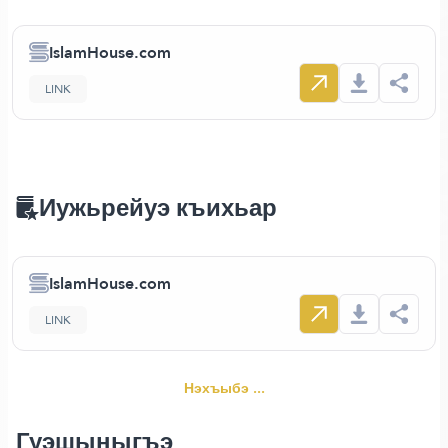
IslamHouse.com
LINK
Иужьрейуэ къихьар
IslamHouse.com
LINK
Нэхъыбэ ...
Гуэшыныгъэ